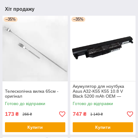
Хіт продажу
–35%
–35%
Акумулятор для ноутбука
Телескопічна вилка 65см -
Asus A32-K55 K55 10.8 V
оригінал
Black 5200 mAh OEM —
оригінал
Готово до відправки
Готово до відправки
173
747
₴
₴
266 ₴
1 149 ₴
Купити
Купити