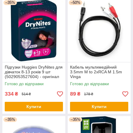
–35%
–50%
Підгузки Huggies DryNites для
Кабель мультимедійний
дівчаток 8-13 років 9 шт
3.5mm M to 2xRCA M 1.5m
(5029053527604) - оригінал
Vinga
(VCPDCJ35MRCA21.5BK) -
Готово до відправки
Готово до відправки
оригінал
334
89
₴
₴
514 ₴
178 ₴
Купити
Купити
–35%
–35%