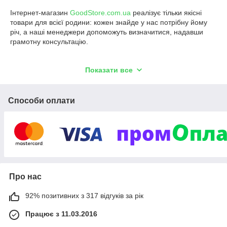
Інтернет-магазин
GoodStore.com.ua
реалізує тільки якісні
товари для всієї родини: кожен знайде у нас потрібну йому
річ, а наші менеджери допоможуть визначитися, надавши
грамотну консультацію.
Показати все
Наші головні переваги перед
конкурентами:
Способи оплати
Ми гарантуємо найкращу ціну!
Надаємо гарантію на весь асортимент;
У нас купувати надійно, про що свідчать
відгуки
клієнтів чудовий рейтинг!
Якщо товар Вам не підійшов, ми надаємо
можливість повернути товар протягом 14 днів;
Про нас
Є можливість співпрацювати з нами за
системою
дропшипінг
та добре заробляти!
92% позитивних з 317 відгуків за рік
Працює з 11.03.2016
Бажаємо кожному здоров'я, благополуччя, процвітання!