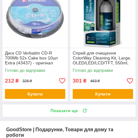
Диск CD Verbatim CD-R
Спрей для очищення
700Mb 52x Cake box 10шт
ColorWay Cleaning Kit, Large,
Extra (43437) - оригінал
OLED/LED/LCD/TFT, 550ml,
microfibre*2 (CW-5500) -
Готово до відправки
Готово до відправки
оригінал
212
301
₴
₴
326 ₴
463 ₴
Купити
Купити
Показати ще
GoodStore | Подарунки, Товари для дому та
роботи