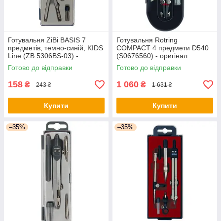
Готувальня ZiBi BASIS 7
Готувальня Rotring
предметів, темно-синій, KIDS
COMPACT 4 предмети D540
Line (ZB.5306BS-03) -
(S0676560) - оригінал
оригінал
Готово до відправки
Готово до відправки
158
1 060
₴
₴
243 ₴
1 631 ₴
Купити
Купити
–35%
–35%