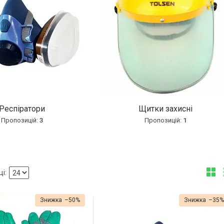
Респіратори
Щитки захисні
3
1
–50%
–35