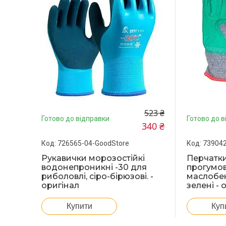
523 ₴
Готово до відправки
Готово до в
340 ₴
726565-04-GoodStore
739042
Рукавички морозостійкі
Перчатки
водонепроникні -30 для
прогумов
риболовлі, сіро-бірюзові. -
маслобен
оригінал
зелені - 
Купити
Куп