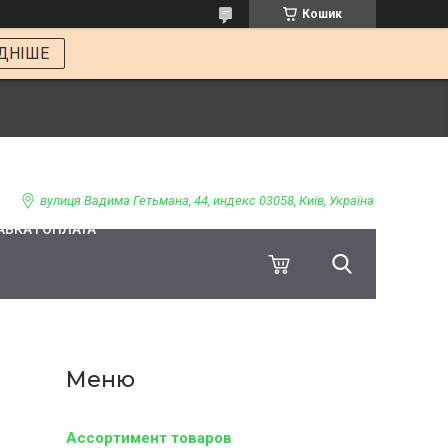
Кошик
ДНІШЕ
вулиця Вадима Гетьмана, 44, индекс 03058, Київ, Україна
ВКА І ОПЛАТА
Ассортимент товаров