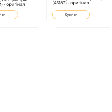
(45182) - оригінал
) - оригінал
ити
Купити