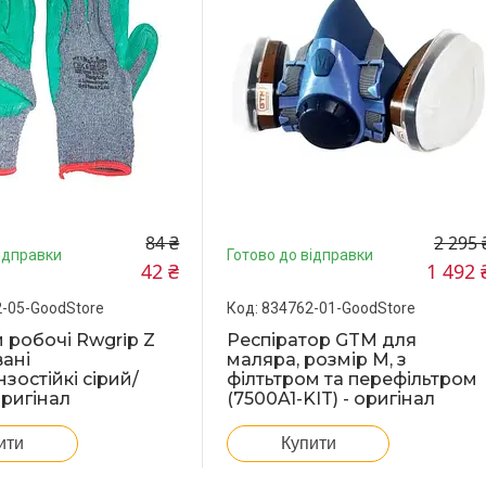
84 ₴
2 295 
ідправки
Готово до відправки
42 ₴
1 492 
-05-GoodStore
834762-01-GoodStore
 робочі Rwgrip Z
Респіратор GTM для
ані
маляра, розмір М, з
зостійкі сірий/
філтьтром та перефільтром
оригінал
(7500A1-KIT) - оригінал
ити
Купити