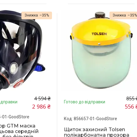
–35%
–35
4 594 ₴
855 
ідправки
Готово до відправки
2 986 ₴
556 
-01-GoodStore
856657-01-GoodStore
ор GTM маска
Щиток захисний Tolsen
ьова середній
полікарбонатна прозора
 без фільтрів