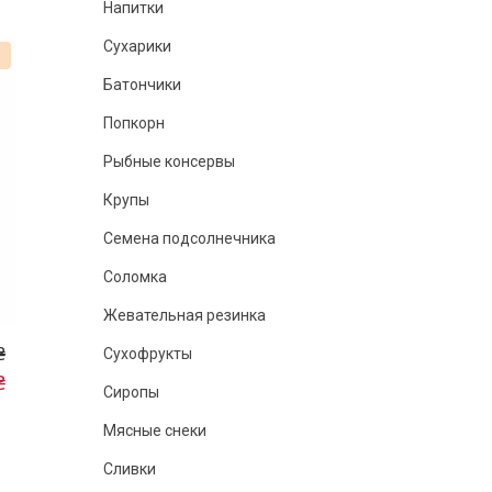
Напитки
Сухарики
%
Батончики
Попкорн
Рыбные консервы
Крупы
Семена подсолнечника
Соломка
Жевательная резинка
₴
Сухофрукты
₴
Сиропы
Мясные снеки
Сливки