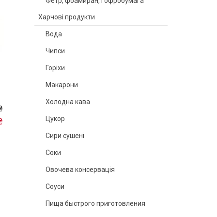
Фетр, фоамиран, гофробумага
Харчові продукти
Вода
Чипси
Горіхи
Макарони
Холодна кава
₴
Цукор
₴
Сири сушені
Соки
Овочева консервація
Соуси
Пища быстрого приготовления