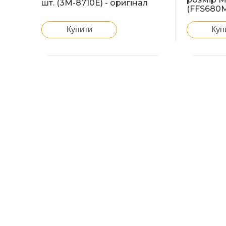
шт. (3M-8710E) - оригінал
(FFS680M
Купити
Куп