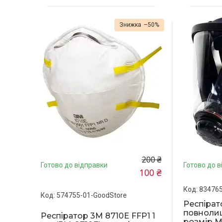
–50%
200 ₴
Готово до відправки
Готово до в
100 ₴
834765
574755-01-GoodStore
Респірат
повнолиц
Респіратор 3M 8710E FFP1 1
розмір M,