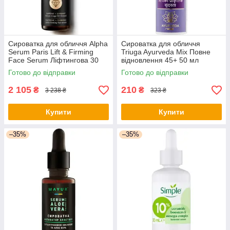
Сироватка для обличчя Alpha
Сироватка для обличчя
Serum Paris Lift & Firming
Triuga Ayurveda Mix Повне
Face Serum Ліфтингова 30
відновлення 45+ 50 мл
мл (3760268513724) -
(4820164641514) - оригінал
Готово до відправки
Готово до відправки
оригінал
2 105
210
₴
₴
3 238 ₴
323 ₴
Купити
Купити
–35%
–35%