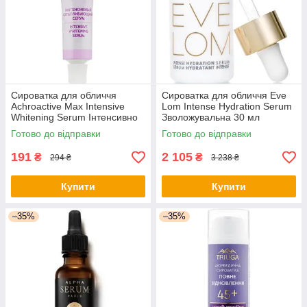
Сироватка для обличчя
Сироватка для обличчя Eve
Achroactive Max Intensive
Lom Intense Hydration Serum
Whitening Serum Інтенсивно
Зволожувальна 30 мл
відбілювальна 20 мл
(5050013027353) - оригінал
Готово до відправки
Готово до відправки
(3800010502306) - оригінал
191
2 105
₴
₴
294 ₴
3 238 ₴
Купити
Купити
–35%
–35%