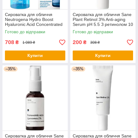
Сироватка для обличчя
Сироватка для обличчя Sane
Neutrogena Hydro Boost
Plant Retinol 3% Anti-aging
Hyaluronic Acid Concentrated
Serum pH 5.5 З ретинолом 10
Serum З гіалуроновою
мл (4820266830519) -
Готово до відправки
Готово до відправки
кислотою 15 мл
оригінал
(3574661632926) -
708
200
₴
₴
1 089 ₴
308 ₴
Купити
Купити
–35%
–35%
Сироватка для обличчя Sane
Сироватка для обличчя Sane