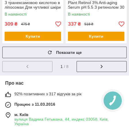
З транексамовою кислотою в
Plant Retinol 3% Anti-aging
ліпосомах Для чутливої шкіри
Serum pH 5.5 З ретинолом 30
30 мл (4820266830854) -
мл (4820266830526) -
В наявності
В наявності
оригінал
оригінал
309
337
₴
₴
475 ₴
518 ₴
Купити
Купити
Показати ще
1
/ 8
Про нас
92% позитивних з 317 відгуків за рік
Працює з 11.03.2016
м. Київ
вулиця Вадима Гетьмана, 44, индекс 03058, Київ,
Україна