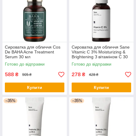
Сироватка для обличчя Cos
Сироватка для обличчя Sane
De BAHA Acne Treatment
Vitamic C 3% Moisturizing &
Serum 30 мл
Brightening З вітаміном С 30
(8809240318362) - оригінал
мл (4820266830489) -
Готово до відправки
Готово до відправки
оригінал
588
278
₴
₴
905 ₴
428 ₴
Купити
Купити
–35%
–35%