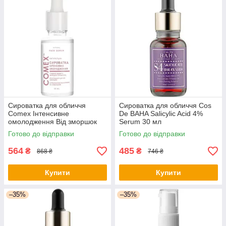
Сироватка для обличчя
Сироватка для обличчя Cos
Comex Інтенсивне
De BAHA Salicylic Acid 4%
омолодження Від зморшок
Serum 30 мл
для сухої шкіри з рослинним
(8809240318225) - оригінал
Готово до відправки
Готово до відправки
ланоліном та скваланом 30
мл
564
485
₴
₴
868 ₴
746 ₴
Купити
Купити
–35%
–35%