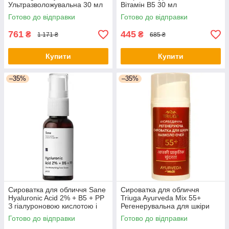
Ультразволожувальна 30 мл
Вітамін В5 30 мл
(3574661774626) - оригінал
(8720181157127) - оригінал
Готово до відправки
Готово до відправки
761
445
₴
₴
1 171 ₴
685 ₴
Купити
Купити
–35%
–35%
Сироватка для обличчя Sane
Сироватка для обличчя
Hyaluronic Acid 2% + B5 + PP
Triuga Ayurveda Mix 55+
З гіалуроновою кислотою і
Регенерувальна для шкіри
вітамінами B5 РР 30 мл
навколо очей 30 мл
Готово до відправки
Готово до відправки
(4820266830496) -
(4820164641491) - оригінал