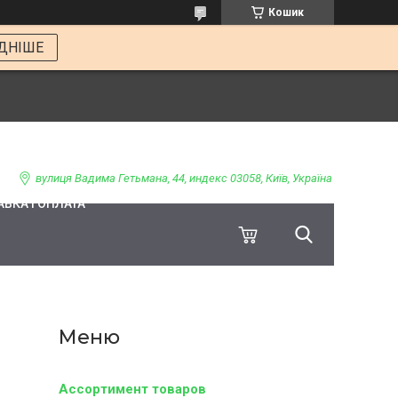
Кошик
ДНІШЕ
вулиця Вадима Гетьмана, 44, индекс 03058, Київ, Україна
ВКА І ОПЛАТА
Ассортимент товаров