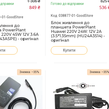
1 306 ₴
825 
ідправки
Готово до відправки
849 ₴
536 
038877-01-GoodStore
-01-GoodStore
Блок живлення до
влення до
планшета PowerPlant
 PowerPlant
Huawei 220V 24W: 12V 2A
t 220V 45W 12V 3.6A
(3.5*1.35mm) (HU24A3514) -
I43ASPE) - оригінал
оригінал
ити
Купити
–35%
–35