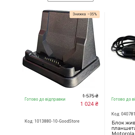
–35%
1 575 ₴
Готово до відправки
Готово до в
1 024 ₴
040781
1013880-10-GoodStore
Блок жи
планшета
Motorola 