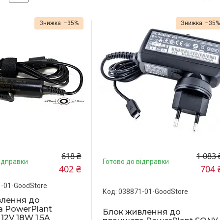
–35%
–35
618 ₴
1 083 
ідправки
Готово до відправки
402 ₴
704 
-01-GoodStore
038871-01-GoodStore
влення до
 PowerPlant
Блок живлення до
12V 18W 1.5A