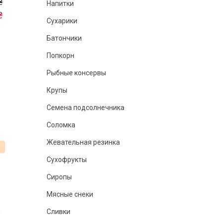
₴
Напитки
₴
Сухарики
Батончики
Попкорн
Рыбные консервы
Крупы
Семена подсолнечника
Соломка
Жевательная резинка
%
Сухофрукты
Сиропы
Мясные снеки
Сливки