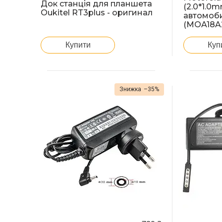
Док станція для планшетa
(2.0*1.0m
Oukitel RT3plus - оригинал
автомоб
(MOA18A2
Купити
Куп
–35%