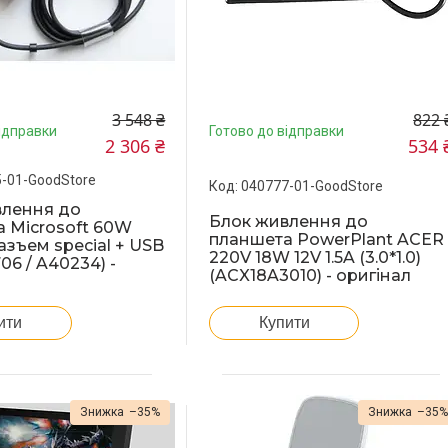
3 548 ₴
822 
ідправки
Готово до відправки
2 306 ₴
534 
-01-GoodStore
040777-01-GoodStore
влення до
Блок живлення до
 Microsoft 60W
планшета PowerPlant ACER
разъем special + USB
220V 18W 12V 1.5A (3.0*1.0)
06 / A40234) -
(ACX18A3010) - оригінал
ити
Купити
–35%
–35