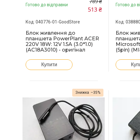
789 ₴
Готово до відправки
Готово до в
513 ₴
040776-01-GoodStore
038880
Блок живлення до
Блок жи
планшета PowerPlant ACER
планшета
220V 18W: 12V 1.5A (3.0*1.0)
Microsof
(AC18A3010) - оригінал
(5pin) (M
Купити
Куп
–35%