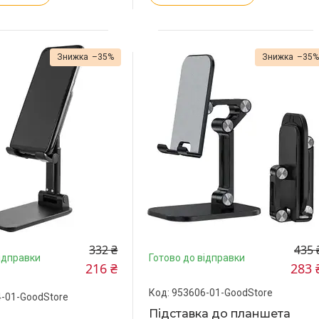
–35%
–35
332 ₴
435 
ідправки
Готово до відправки
216 ₴
283 
953606-01-GoodStore
-01-GoodStore
Підставка до планшета