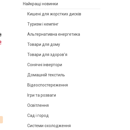
Найкращі новинки
Кишені для жорстких дисків
Туризм і кемпінг
₴
Альтернативна енергетика
₴
Товари для дому
Товари для здоров'я
Сонячні інвертори
Домашній текстиль
Відеоспостереження
Ігри та розваги
Освітлення
Сад і город
%
Системи охолодження