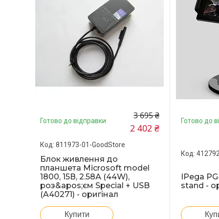
3 695 ₴
Готово до відправки
Готово до в
2 402 ₴
811973-01-GoodStore
412792
Блок живлення до
планшета Microsoft model
1800, 15В, 2.58А (44W),
IPega PG
роз&apos;єм Special + USB
stand - о
(A40271) - оригінал
Купити
Куп