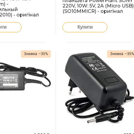
планшета PowerPlant SONY
m) -
220V, 10W: 5V, 2A (Micro USB)
ильный
(SO10MMICR) - оригінал
010) - оригінал
ити
Купити
–35%
–35