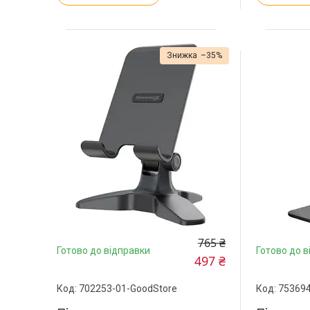
–35%
765 ₴
Готово до відправки
Готово до в
497 ₴
702253-01-GoodStore
753694