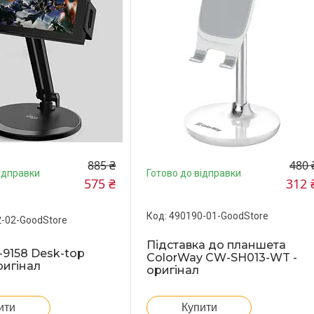
885 ₴
480 
ідправки
Готово до відправки
575 ₴
312 
490190-01-GoodStore
-02-GoodStore
Підставка до планшета
-9158 Desk-top
ColorWay CW-SH013-WT -
ригінал
оригінал
ити
Купити