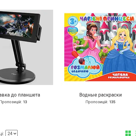
авка до планшета
Водные раскраски
13
135