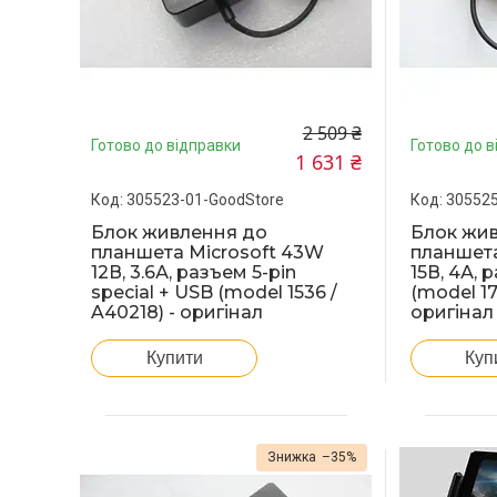
2 509 ₴
Готово до відправки
Готово до в
1 631 ₴
305523-01-GoodStore
305525
Блок живлення до
Блок жи
планшета Microsoft 43W
планшета
12В, 3.6А, разъем 5-pin
15В, 4А, 
special + USB (model 1536 /
(model 17
A40218) - оригінал
оригінал
Купити
Куп
–35%