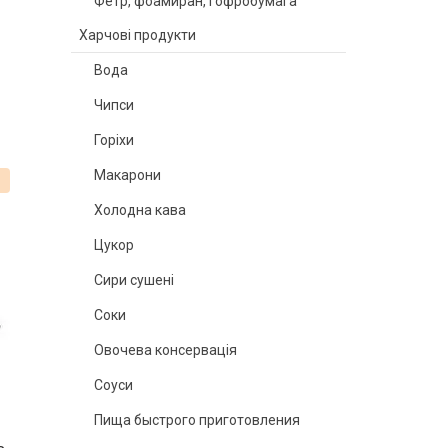
Фетр, фоамиран, гофробумага
Харчові продукти
Вода
Чипси
Горіхи
Макарони
%
Холодна кава
Цукор
Сири сушені
Соки
Овочева консервація
Соуси
Пища быстрого приготовления