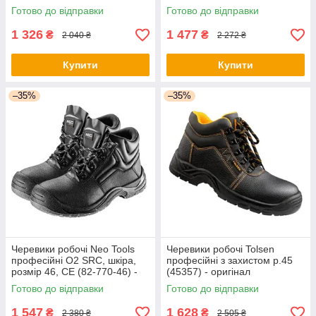
Готово до відправки
Готово до відправки
1 326
1 477
₴
₴
2 040 ₴
2 272 ₴
Купити
Купити
–35%
–35%
Черевики робочі Neo Tools
Черевики робочі Tolsen
професійні O2 SRC, шкіра,
професійні з захистом р.45
розмір 46, CE (82-770-46) -
(45357) - оригінал
оригінал
Готово до відправки
Готово до відправки
1 547
1 628
₴
₴
2 380 ₴
2 505 ₴