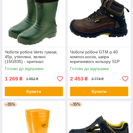
Чоботи робочі Verto гумові,
Чоботи робочі GTM р.40
45р, утеплені, зелені
композ.носок, шкіра
(15G935) - оригінал
коричневого кольору S1P
SRC (SM-075-40) - оригінал
Готово до відправки
Готово до відправки
1 269
2 453
₴
₴
1 952 ₴
3 774 ₴
Купити
Купити
–35%
–35%