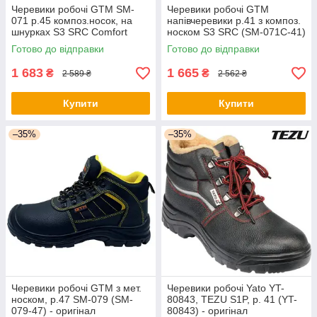
Черевики робочі GTM SM-
Черевики робочі GTM
071 р.45 композ.носок, на
напівчеревики р.41 з композ.
шнурках S3 SRC Comfort
носком S3 SRC (SM-071C-41)
(SM-071-45) - оригінал
- оригінал
Готово до відправки
Готово до відправки
1 683
1 665
₴
₴
2 589 ₴
2 562 ₴
Купити
Купити
–35%
–35%
Черевики робочі GTM з мет.
Черевики робочі Yato YT-
носком, р.47 SM-079 (SM-
80843, TEZU S1P, р. 41 (YT-
079-47) - оригінал
80843) - оригінал