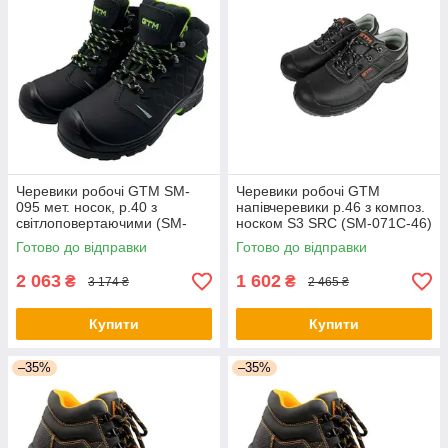
Черевики робочі GTM SM-
Черевики робочі GTM
095 мет. носок, р.40 з
напівчеревики р.46 з композ.
світлоповертаючими (SM-
носком S3 SRC (SM-071C-46)
095-40) - оригінал
- оригінал
Готово до відправки
Готово до відправки
2 063
1 602
₴
₴
3 174 ₴
2 465 ₴
Купити
Купити
–35%
–35%