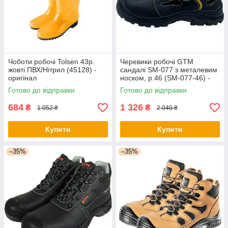
Чоботи робочі Tolsen 43р.
Черевики робочі GTM
жовті ПВХ/Нітрил (45128) -
сандалі SM-077 з металевим
оригінал
носком, р.46 (SM-077-46) -
оригінал
Готово до відправки
Готово до відправки
684
1 326
₴
₴
1 052 ₴
2 040 ₴
Купити
Купити
–35%
–35%