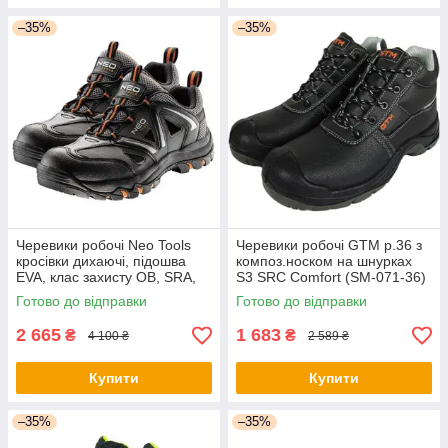
–35%
–35%
Черевики робочі Neo Tools
Черевики робочі GTM р.36 з
кросівки дихаючі, підошва
композ.носком на шнурках
EVA, клас захисту OB, SRA,
S3 SRC Comfort (SM-071-36)
р.43 (82-724) - оригінал
- оригінал
Готово до відправки
Готово до відправки
2 665
1 683
₴
₴
4 100 ₴
2 589 ₴
Купити
Купити
–35%
–35%