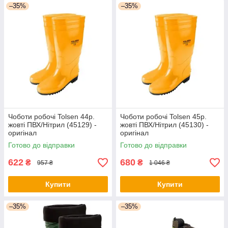
–35%
–35%
Чоботи робочі Tolsen 44р.
Чоботи робочі Tolsen 45р.
жовті ПВХ/Нітрил (45129) -
жовті ПВХ/Нітрил (45130) -
оригінал
оригінал
Готово до відправки
Готово до відправки
622
680
₴
₴
957 ₴
1 046 ₴
Купити
Купити
–35%
–35%