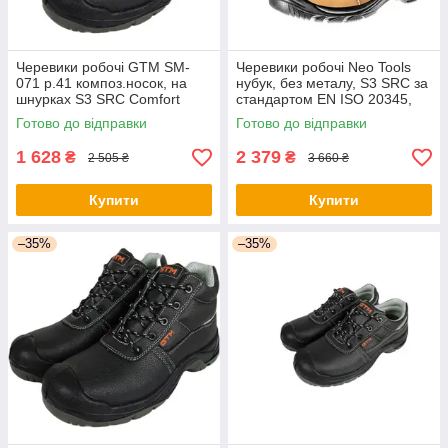
Черевики робочі GTM SM-
Черевики робочі Neo Tools
071 р.41 композ.носок, на
нубук, без металу, S3 SRC за
шнурках S3 SRC Comfort
стандартом EN ISO 20345,
(SM-071-41) - оригінал
р.44 (82-125) - оригінал
Готово до відправки
Готово до відправки
1 628
2 379
₴
₴
2 505 ₴
3 660 ₴
Купити
Купити
–35%
–35%