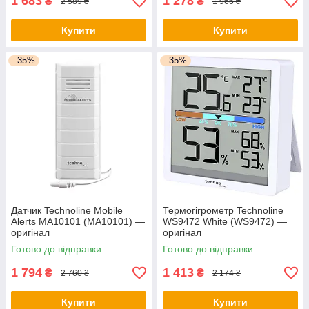
1 683
1 278
₴
₴
2 589 ₴
1 966 ₴
Купити
Купити
–35%
–35%
Датчик Technoline Mobile
Термогігрометр Technoline
Alerts MA10101 (MA10101) —
WS9472 White (WS9472) —
оригінал
оригінал
Готово до відправки
Готово до відправки
1 794
1 413
₴
₴
2 760 ₴
2 174 ₴
Купити
Купити