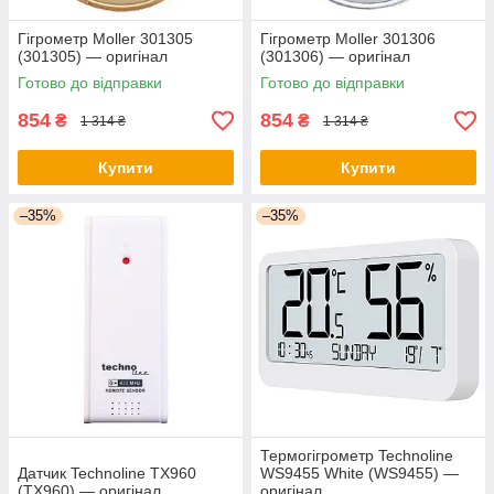
Гігрометр Moller 301305
Гігрометр Moller 301306
(301305) — оригінал
(301306) — оригінал
Готово до відправки
Готово до відправки
854
854
₴
₴
1 314 ₴
1 314 ₴
Купити
Купити
–35%
–35%
Термогігрометр Technoline
Датчик Technoline TX960
WS9455 White (WS9455) —
(TX960) — оригінал
оригінал