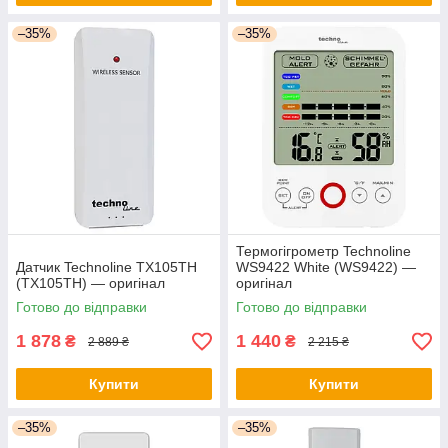
–35%
–35%
Термогігрометр Technoline
Датчик Technoline TX105TH
WS9422 White (WS9422) —
(TX105TH) — оригінал
оригінал
Готово до відправки
Готово до відправки
1 878
1 440
₴
₴
2 889 ₴
2 215 ₴
Купити
Купити
–35%
–35%