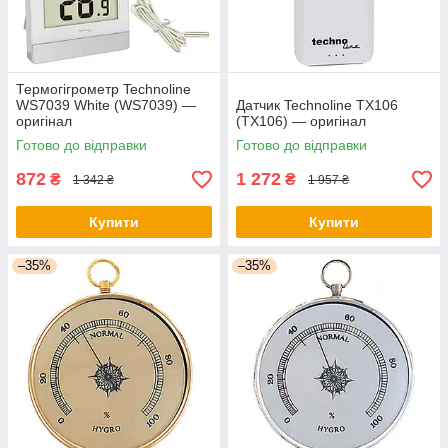
Термогігрометр Technoline
WS7039 White (WS7039) —
Датчик Technoline TX106
оригінал
(TX106) — оригінал
Готово до відправки
Готово до відправки
872
1 272
₴
₴
1 342 ₴
1 957 ₴
Купити
Купити
–35%
–35%