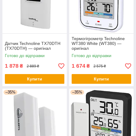
Термогігрометр Technoline
Датчик Technoline TX70DTH
WT380 White (WT380) —
(TX70DTH) — оригінал
оригінал
Готово до відправки
Готово до відправки
1 878
1 674
₴
₴
2 889 ₴
2 575 ₴
Купити
Купити
–35%
–35%