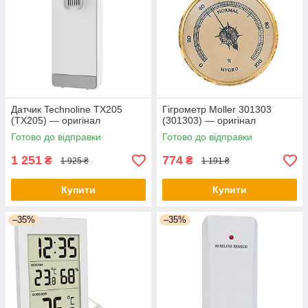
Датчик Technoline TX205
Гігрометр Moller 301303
(TX205) — оригінал
(301303) — оригінал
Готово до відправки
Готово до відправки
1 251
774
₴
₴
1 925 ₴
1 191 ₴
Купити
Купити
–35%
–35%