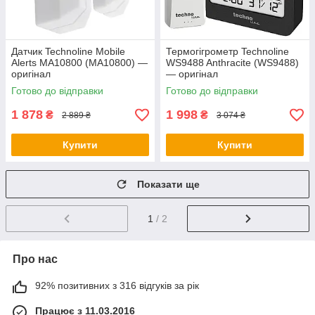
Датчик Technoline Mobile
Термогігрометр Technoline
Alerts MA10800 (MA10800) —
WS9488 Anthracite (WS9488)
оригінал
— оригінал
Готово до відправки
Готово до відправки
1 878
1 998
₴
₴
2 889 ₴
3 074 ₴
Купити
Купити
Показати ще
1
/ 2
Про нас
92% позитивних з 316 відгуків за рік
Працює з 11.03.2016