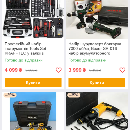
Професійний набір
Набір шуруповерт болгарка
інструментів Tools Set
7000 об/хв, Boxer SR-016
KRAFFTEC у валізі з
набір акумуляторного
тріскачкою із 408 предметів -
інструменту - оригінал
Готово до відправки
Готово до відправки
оригінал
4 099
3 999
₴
₴
6 306 ₴
6 152 ₴
Купити
Купити
–35%
–35%