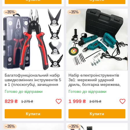
–35%
–35%
Багатофункціональний набір
Набір електроінструментів
швидкозмінних інструментів 5
3в1: мережний ударний
в 1 (плоскогубці, зачищення
дриль, болгарка мережева,
ізоляції, щипці обтискні) -
електричний лобзик
Готово до відправки
Готово до відправки
оригінал
потужний - оригінал
829
1 999
₴
₴
1 275 ₴
3 075 ₴
Купити
Купити
–35%
–35%