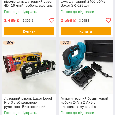
нівелір акумуляторний Laser
акумуляторний 2400 об/хв
4D, 16 ліній, робоча відстань
Boxer SR-023 для
30м, у валізі - оригінал
автосервісу - оригінал
Готово до відправки
Готово до відправки
1 499
2 599
₴
₴
2 306 ₴
3 998 ₴
Купити
Купити
–35%
–35%
Лазерний рівень Laser Level
Акумуляторний безщітковий
Pro 3 з вбудованою
лобзик 24V з 2 АКБ у
рулеткою, Високоточний
пластиковому кейсі з
лазерний рівень - оригінал
регулюванням швидкості та
Готово до відправки
Готово до відправки
кута нахилу - оригінал