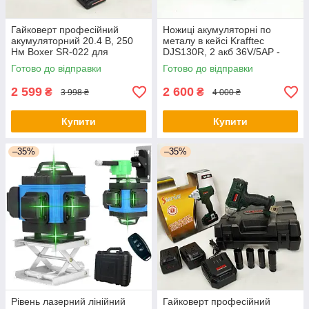
Гайковерт професійний
Ножиці акумуляторні по
акумуляторний 20.4 В, 250
металу в кейсі Krafftec
Нм Boxer SR-022 для
DJS130R, 2 акб 36V/5AP -
автосервісу - оригінал
оригінал
Готово до відправки
Готово до відправки
2 599
2 600
₴
₴
3 998 ₴
4 000 ₴
Купити
Купити
–35%
–35%
Рівень лазерний лінійний
Гайковерт професійний