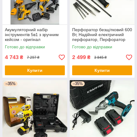
Акумуляторний набір
Перфоратор безщітковий 600
інструментів 5в1 з зручним
Вт, Надійний електричний
кейсом - оригінал
перфоратор, Перфоратор
для домашнього
Готово до відправки
Готово до відправки
використання - оригінал
4 743
2 499
₴
₴
7 297 ₴
3 845 ₴
Купити
Купити
–35%
–35%