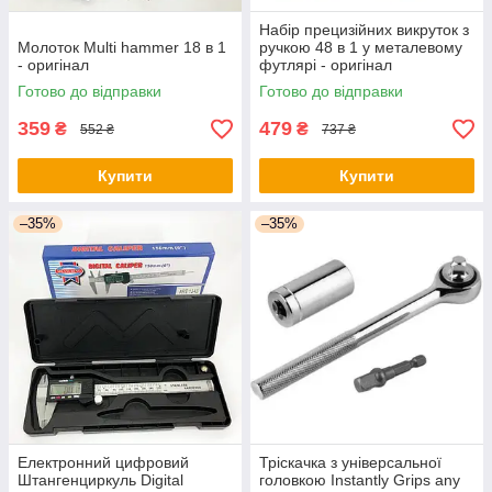
Набір прецизійних викруток з
Молоток Multi hammer 18 в 1
ручкою 48 в 1 у металевому
- оригінал
футлярі - оригінал
Готово до відправки
Готово до відправки
359
479
₴
₴
552 ₴
737 ₴
Купити
Купити
–35%
–35%
Електронний цифровий
Тріскачка з універсальної
Штангенциркуль Digital
головкою Instantly Grips any