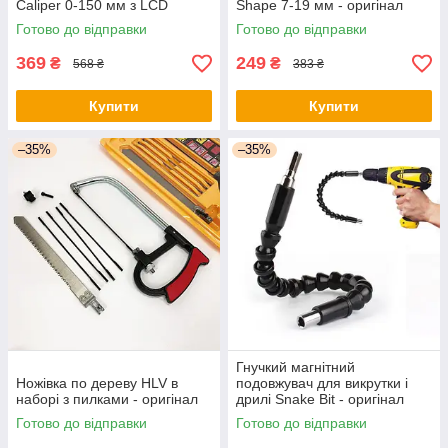
Caliper 0-150 мм з LCD
Shape 7-19 мм - оригінал
дисплеєм у кейсі мікрометр
Готово до відправки
Готово до відправки
електронний - оригінал
369
249
₴
₴
568 ₴
383 ₴
Купити
Купити
–35%
–35%
Гнучкий магнітний
Ножівка по дереву HLV в
подовжувач для викрутки і
наборі з пилками - оригінал
дрилі Snake Bit - оригінал
Готово до відправки
Готово до відправки