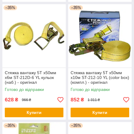
–35%
–35%
Стяжка вантажу 5T х50мм
Стяжка вантажу 5T х50мм
х6м ST-212D-6 YL кульок
х10м ST-212-10 YL (color box)
(наб.) - оригінал
(компл.) - оригінал
Готово до відправки
Готово до відправки
628
852
₴
₴
966 ₴
1 311 ₴
Купити
Купити
–35%
–35%