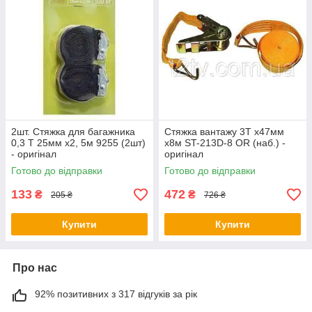
2шт. Стяжка для багажника
Стяжка вантажу 3T х47мм
0,3 Т 25мм х2, 5м 9255 (2шт)
х8м ST-213D-8 OR (наб.) -
- оригінал
оригінал
Готово до відправки
Готово до відправки
133
472
₴
₴
205 ₴
726 ₴
Купити
Купити
Про нас
92% позитивних з 317 відгуків за рік