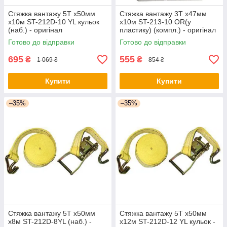
Стяжка вантажу 5T х50мм
Стяжка вантажу 3T х47мм
х10м ST-212D-10 YL кульок
х10м ST-213-10 OR(у
(наб.) - оригінал
пластику) (компл.) - оригінал
Готово до відправки
Готово до відправки
695
555
₴
₴
1 069 ₴
854 ₴
Купити
Купити
–35%
–35%
Стяжка вантажу 5T х50мм
Стяжка вантажу 5T х50мм
х8м ST-212D-8YL (наб.) -
х12м ST-212D-12 YL кульок -