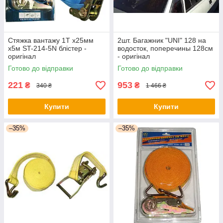
Стяжка вантажу 1T х25мм
2шт. Багажник "UNI" 128 на
х5м ST-214-5N блістер -
водосток, поперечины 128см
оригінал
- оригінал
Готово до відправки
Готово до відправки
221
953
₴
₴
340 ₴
1 466 ₴
Купити
Купити
–35%
–35%