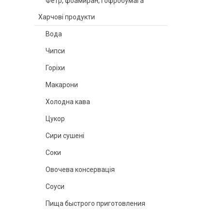
Фетр, фоамиран, гофробумага
Харчові продукти
Вода
Чипси
Горіхи
Макарони
Холодна кава
Цукор
Сири сушені
Соки
Овочева консервація
Соуси
Пища быстрого приготовления