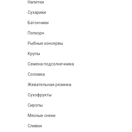
Напитки
Сухарики
Батончики
Попкорн
Рыбные консервы
Крупы
Семена подсолнечника
Соломка
Жевательная резинка
Сухофрукты
Сиропы
Мясные снеки
Сливки