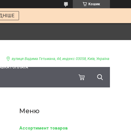
Кошик
ДНІШЕ
вулиця Вадима Гетьмана, 44, индекс 03058, Київ, Україна
ВКА І ОПЛАТА
Ассортимент товаров