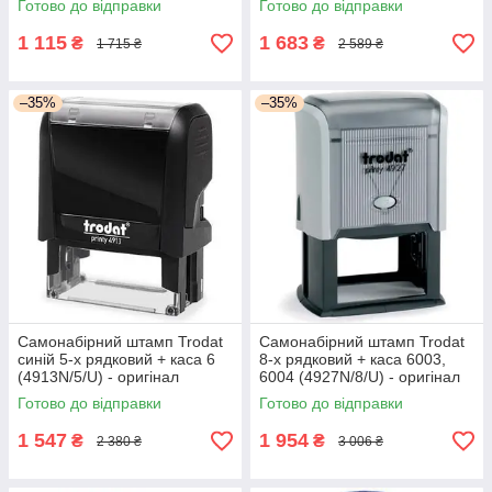
Готово до відправки
Готово до відправки
1 115
1 683
₴
₴
1 715 ₴
2 589 ₴
–35%
–35%
Самонабірний штамп Trodat
Самонабірний штамп Trodat
синій 5-х рядковий + каса 6
8-х рядковий + каса 6003,
(4913N/5/U) - оригінал
6004 (4927N/8/U) - оригінал
Готово до відправки
Готово до відправки
1 547
1 954
₴
₴
2 380 ₴
3 006 ₴