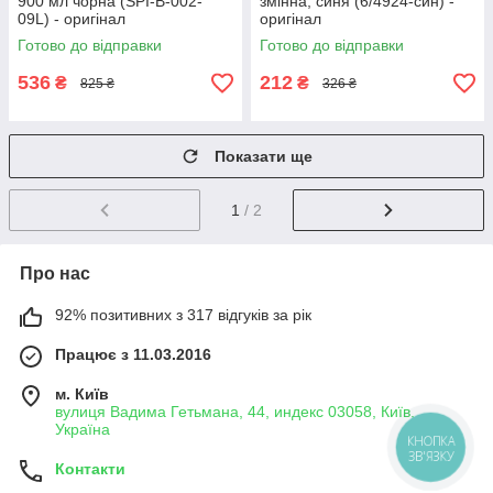
900 мл чорна (SPI-B-002-
змінна, синя (6/4924-син) -
09L) - оригінал
оригінал
Готово до відправки
Готово до відправки
536
212
₴
₴
825 ₴
326 ₴
Показати ще
1
/ 2
Про нас
92% позитивних з 317 відгуків за рік
Працює з 11.03.2016
м. Київ
вулиця Вадима Гетьмана, 44, индекс 03058, Київ,
Україна
КНОПКА
ЗВ'ЯЗКУ
Контакти