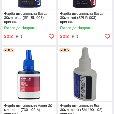
Фарба штемпельна Barva
Фарба штемпельна Barva
30мл, blue (SPI-BL-005) -
30мл, red (SPI-R-003) -
оригінал
оригінал
Готово до відправки
Готово до відправки
32
32
₴
₴
64 ₴
64 ₴
–50%
–50%
Фарба штемпельна Axent 30
Фарба штемпельна Buromax
мл., синя (7301-02-A) -
30мл, black (BM.1901-02) -
оригінал
оригінал