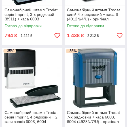
Самонабірний штамп Trodat
Самонабірний штамп Trodat
серія Imprint, 3-х рядковий
синій 4-х рядковий + каса 6
(8911) + каса 6003
(4912N/4/U) - оригінал
(8951I/3/U) - оригінал
Готово до відправки
Готово до відправки
794
1 438
₴
₴
1 222 ₴
2 212 ₴
–35%
–35%
Самонабірний штамп Trodat
Самонабірний штамп Trodat
серія Imprint, 4 рядковий + 2
7-х рядковий + каса 6003,
каси знаків 6003, 6004
6004 (4928N/7/U) - оригінал
(8952I/4/U) - оригінал