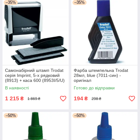
–35%
–35%
Самонабірний штамп Trodat
Фарба штемпельна Trodat
серія Imprint, 5-х рядковий
28мл, blue (7011-син) -
(8913) + каса 600 (8953I/5/U)
оригінал
- оригінал
В наявності
Готово до відправки
1 215
194
₴
₴
1 869 ₴
298 ₴
–50%
–50%