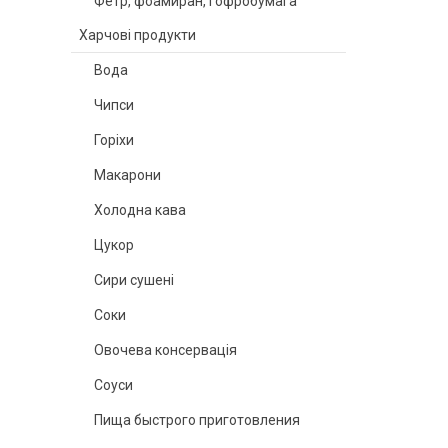
Фетр, фоамиран, гофробумага
Харчові продукти
Вода
Чипси
Горіхи
Макарони
Холодна кава
Цукор
Сири сушені
Соки
Овочева консервація
Соуси
Пища быстрого приготовления