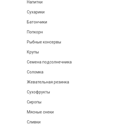
Напитки
Сухарики
Батончики
Попкорн
Рыбные консервы
Крупы
Семена подсолнечника
Соломка
Жевательная резинка
Сухофрукты
Сиропы
Мясные снеки
Сливки