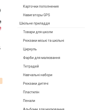
Карточки пополнения
Навигаторы GPS
₴
Шкільне приладдя
₴
Товари для школи
Рюкзаки міські та шкільні
6
Циркуль
Фарби для малювання
Тетрадей
Навчальні набори
%
Рюкзаки дитячі
Пластилін
Пенали
Альбоми для малювання