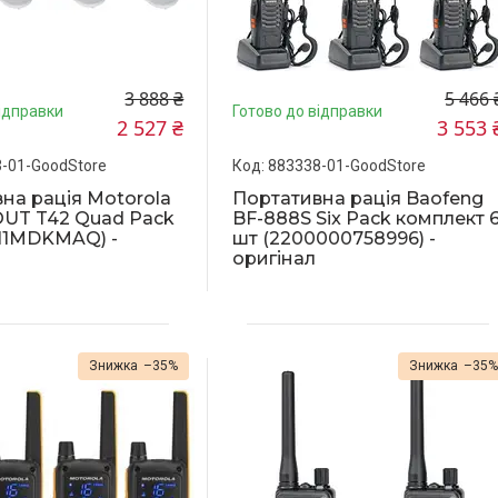
3 888 ₴
5 466 
ідправки
Готово до відправки
2 527 ₴
3 553 
-01-GoodStore
883338-01-GoodStore
на рація Motorola
Портативна рація Baofeng
UT T42 Quad Pack
BF-888S Six Pack комплект 
11MDKMAQ) -
шт (2200000758996) -
оригінал
–35%
–35