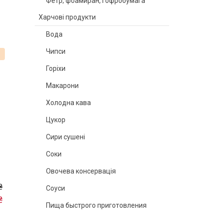
Фетр, фоамиран, гофробумага
Харчові продукти
Вода
Чипси
%
Горіхи
Макарони
Холодна кава
Цукор
Сири сушені
Соки
Овочева консервація
₴
Соуси
₴
Пища быстрого приготовления