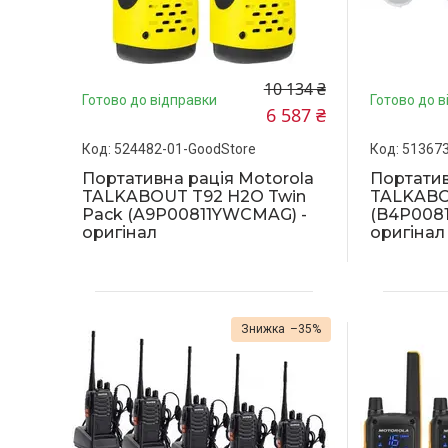
10 134 ₴
Готово до відправки
Готово до в
6 587 ₴
524482-01-GoodStore
513673
Портативна рація Motorola
Портатив
TALKABOUT T92 H2O Twin
TALKABO
Pack (A9P00811YWCMAG) -
(B4P008
оригінал
оригінал
–35%