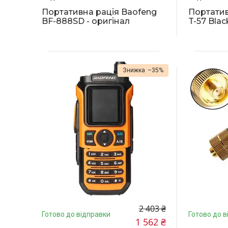
Портативна рація Baofeng
Портатив
BF-888SD - оригінал
T-57 Blac
–35%
2 403 ₴
Готово до відправки
Готово до в
1 562 ₴