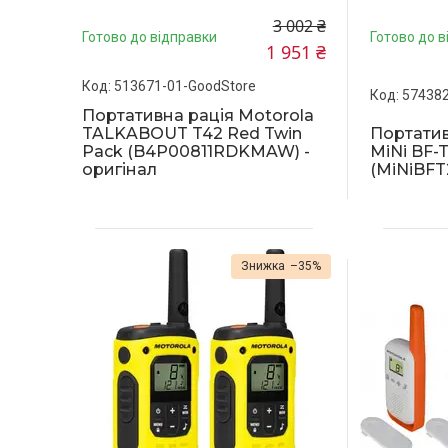
3 002 ₴
Готово до відправки
Готово до в
1 951 ₴
513671-01-GoodStore
574382
Портативна рація Motorola
TALKABOUT T42 Red Twin
Портатив
Pack (B4P00811RDKMAW) -
MiNi BF-
оригінал
(MiNiBFT2
–35%