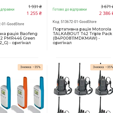
1 931 ₴
3 671 
ідправки
Готово до відправки
1 255 ₴
2 386 
513672-01-GoodStore
-01-GoodStore
Портативна рація Motorola
на рація Baofeng
TALKABOUT T42 Triple Pack
T2 PMR446 Green
(B4P00811MDKMAW) -
_G) - оригінал
оригінал
–35%
–35