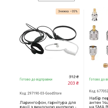
–35%
312 ₴
Готово до відправки
Готово до в
203 ₴
677052
297190-03-GoodStore
Набір пе
Ларингофон, гарнітура для
антен 14
рації з виносною кнопкою -
на SMA B