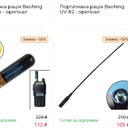
на рація Baofeng
Портативна рація Baofeng
k - оригінал
UV-82 - оригінал
–50%
–50
224 ₴
210 
ідправки
Готово до відправки
112 ₴
105 