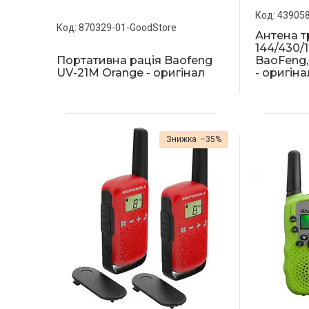
439058
870329-01-GoodStore
Антена т
144/430/
Портативна рація Baofeng
BaoFeng
UV-21M Orange - оригінал
- оригіна
–35%