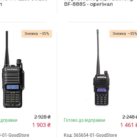
л
BF-888S - оригінал
–35%
–35
2 928 ₴
2 248 
ідправки
Готово до відправки
1 903 ₴
1 461 
-01-GoodStore
565654-01-GoodStore