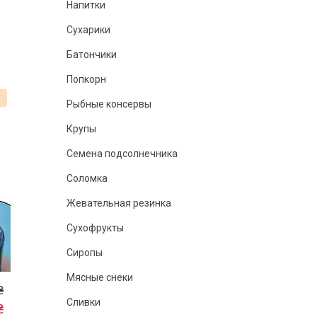
Напитки
Сухарики
Батончики
Попкорн
%
Рыбные консервы
Крупы
Семена подсолнечника
Соломка
Жевательная резинка
Сухофрукты
Сиропы
Мясные снеки
₴
Сливки
₴