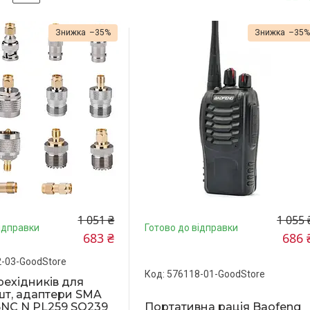
–35%
–35
1 051 ₴
1 055 
ідправки
Готово до відправки
683 ₴
686 
-03-GoodStore
576118-01-GoodStore
рехідників для
шт, адаптери SMA
NC N PL259 SO239
Портативна рація Baofeng