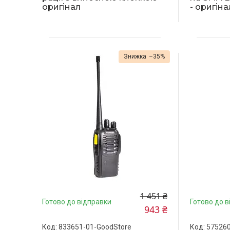
оригінал
- оригіна
–35%
1 451 ₴
Готово до відправки
Готово до в
943 ₴
833651-01-GoodStore
575260