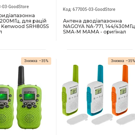
-03-GoodStore
677005-03-GoodStore
ридіапазонна
1200МГц, для рацій
Антена дводіапазонна
, Kenwood SRH805S
NAGOYA NA-771, 144/430МГц
л
SMA-M МАМА - оригінал
–35%
–35