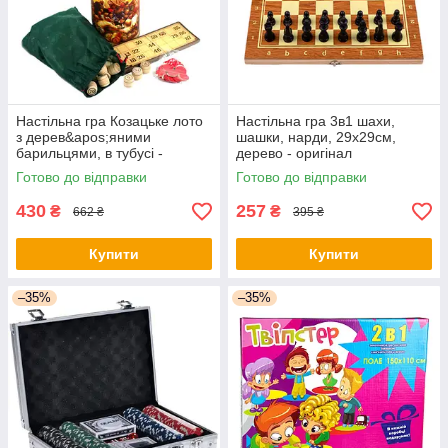
Настільна гра Козацьке лото
Настільна гра 3в1 шахи,
з дерев&apos;яними
шашки, нарди, 29x29см,
барильцями, в тубусі -
дерево - оригінал
оригінал
Готово до відправки
Готово до відправки
430
257
₴
₴
662 ₴
395 ₴
Купити
Купити
–35%
–35%