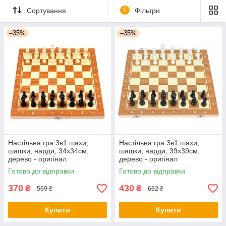
Сортування
0
Фільтри
–35%
–35%
Настільна гра 3в1 шахи,
Настільна гра 3в1 шахи,
шашки, нарди, 34x34см,
шашки, нарди, 39x39см,
дерево - оригінал
дерево - оригінал
Готово до відправки
Готово до відправки
370
430
₴
₴
569 ₴
662 ₴
Купити
Купити