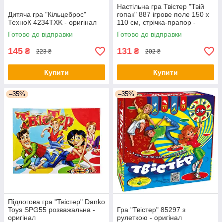
Настільна гра Твістер "Твій
Дитяча гра "Кільцеброс"
гопак" 887 ігрове поле 150 х
ТехноК 4234TXK - оригінал
110 см, стрічка-прапор -
оригінал
Готово до відправки
Готово до відправки
145
131
₴
₴
223 ₴
202 ₴
Купити
Купити
–35%
–35%
Підлогова гра "Твістер" Danko
Toys SPG55 розважальна -
Гра "Твістер" 85297 з
оригінал
рулеткою - оригінал