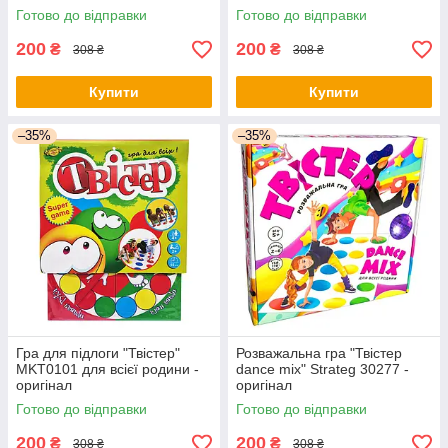
Готово до відправки
Готово до відправки
200
200
₴
₴
308 ₴
308 ₴
Купити
Купити
–35%
–35%
Гра для підлоги "Твістер"
Розважальна гра "Твістер
MKT0101 для всієї родини -
dance mix" Strateg 30277 -
оригінал
оригінал
Готово до відправки
Готово до відправки
200
200
₴
₴
308 ₴
308 ₴