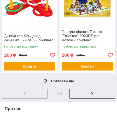
Гра для підлоги Твістер
Дитяча гра Кільцекид
"Твійстеп" 0023DT укр.
3404TXK, 5 кілець - оригінал
мовою - оригінал
Готово до відправки
Готово до відправки
200
200
₴
₴
308 ₴
308 ₴
Купити
Купити
Показати ще
1
/ 2
Про нас