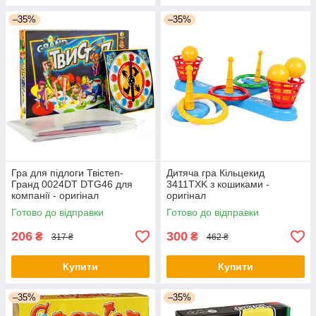
–35%
–35%
Гра для підлоги Твістеп-
Дитяча гра Кільцекид
Гранд 0024DT DTG46 для
3411TXK з кошиками -
компанії - оригінал
оригінал
Готово до відправки
Готово до відправки
206
300
₴
₴
317 ₴
462 ₴
Купити
Купити
–35%
–35%