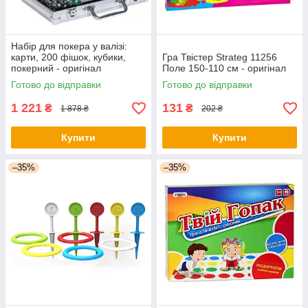
Набір для покера у валізі:
карти, 200 фішок, кубики,
Гра Твістер Strateg 11256
покерний - оригінал
Поле 150-110 см - оригінал
Готово до відправки
Готово до відправки
1 221
131
₴
₴
1 878 ₴
202 ₴
Купити
Купити
–35%
–35%