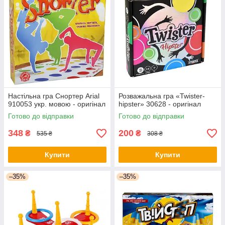
Настільна гра Снортер Arial
Розважальна гра «Twister-
910053 укр. мовою - оригінал
hipster» 30628 - оригінал
Готово до відправки
Готово до відправки
348
200
₴
₴
535 ₴
308 ₴
Купити
Купити
–35%
–35%