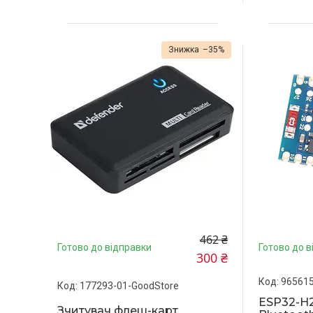
–35%
462 ₴
Готово до відправки
Готово до в
300 ₴
965615
177293-01-GoodStore
ESP32-H2
Зчитувач флеш-карт