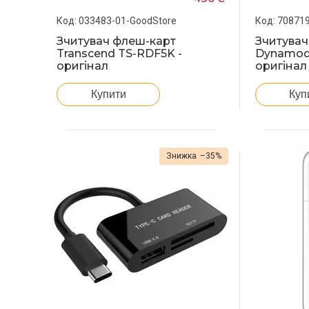
033483-01-GoodStore
708719
Зчитувач флеш-карт
Зчитувач
Transcend TS-RDF5K -
Dynamode 
оригінал
оригінал
Купити
Куп
–35%