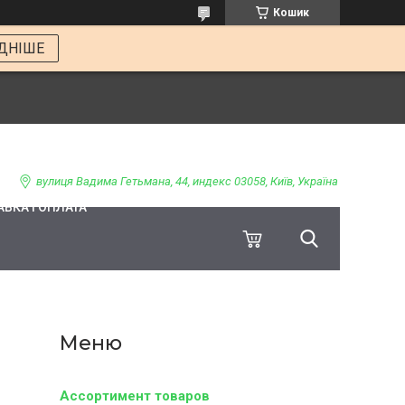
Кошик
ДНІШЕ
вулиця Вадима Гетьмана, 44, индекс 03058, Київ, Україна
ВКА І ОПЛАТА
Ассортимент товаров