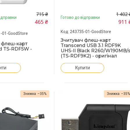
715 ₴
1 402 
ідправки
Готово до відправки
465 ₴
911 
243735-01-GoodStore
-01-GoodStore
Зчитувач флеш-карт
 флеш-карт
Transcend USB 3.1 RDF9K
d TS-RDF5W -
UHS-II Black R260/W190MB/
(TS-RDF9K2) - оригінал
ити
Купити
–35%
–35