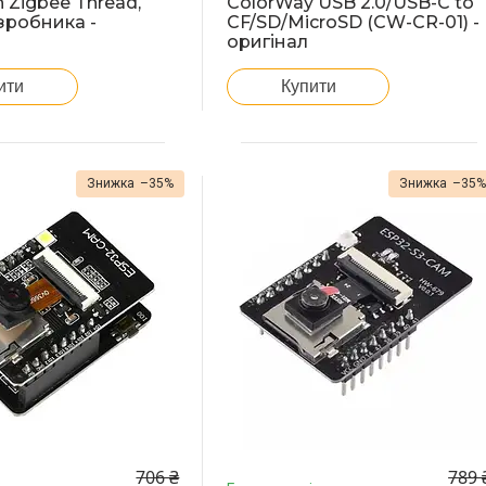
 Zigbee Thread,
ColorWay USB 2.0/USB-C to
зробника -
CF/SD/MicroSD (CW-CR-01) -
оригінал
ити
Купити
–35%
–35
706 ₴
789 