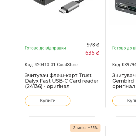
978 ₴
Готово до відправки
Готово до в
636 ₴
420410-01-GoodStore
039794
Зчитувач флеш-карт Trust
Зчитувач
Dalyx Fast USB-С Card reader
Gembird 
(24136) - оригінал
оригінал
Купити
Куп
–35%