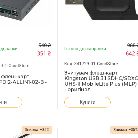
540 ₴
988 
ідправки
Готово до відправки
351 ₴
642 
341729-01-GoodStore
-01-GoodStore
Зчитувач флеш-карт
 флеш-карт
Kingston USB 3.1 SDHC/SDX
FDI2-ALLIN1-02-B -
UHS-II MobileLite Plus (MLP)
- оригінал
ити
Купити
–35%
–35