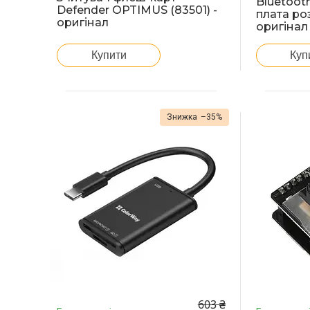
Bluetooth
Defender OPTIMUS (83501) -
плата ро
оригінал
оригінал
Купити
Куп
–35%
603 ₴