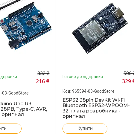
332 ₴
506 
ідправки
Готово до відправки
216 ₴
329 
965594-03-GoodStore
-03-GoodStore
ESP32 38pin DevKit Wi-Fi
duino Uno R3,
Bluetooth ESP32-WROOM-
8PB, Type-C, AVR,
32, плата розробника -
 оригінал
оригінал
ити
Купити