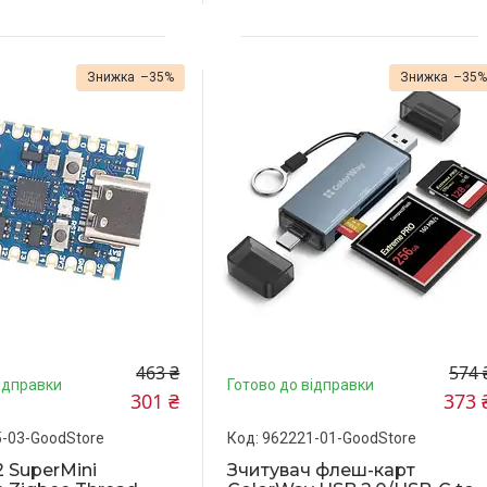
–35%
–35
463 ₴
574 
ідправки
Готово до відправки
301 ₴
373 
-03-GoodStore
962221-01-GoodStore
 SuperMini
Зчитувач флеш-карт