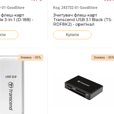
-01-GoodStore
243732-01-GoodStore
 флеш-карт
Зчитувач флеш-карт
3-in-1 (D-188) -
Transcend USB 3.1 Black (TS-
RDF8K2) - оригінал
ити
Купити
–35%
–35