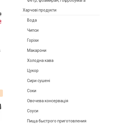
Фетр, фоамиран, гофробумага
Харчові продукти
₴
Вода
₴
Чипси
Горіхи
s
Макарони
Холодна кава
Цукор
Сири сушені
Соки
%
Овочева консервація
Соуси
Пища быстрого приготовления