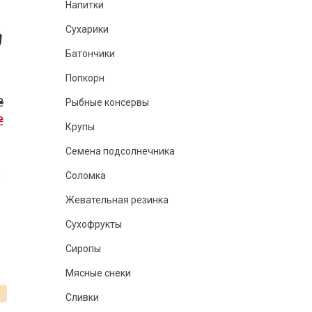
Напитки
Сухарики
Батончики
Попкорн
₴
Рыбные консервы
₴
Крупы
Семена подсолнечника
Соломка
C
Жевательная резинка
Сухофрукты
Сиропы
Мясные снеки
%
Сливки