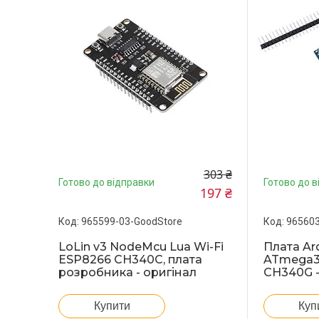
303 ₴
Готово до відправки
Готово до в
197 ₴
965599-03-GoodStore
965603
LoLin v3 NodeMcu Lua Wi-Fi
Плата Ar
ESP8266 CH340C, плата
ATmega32
розробника - оригінал
CH340G -
Купити
Куп