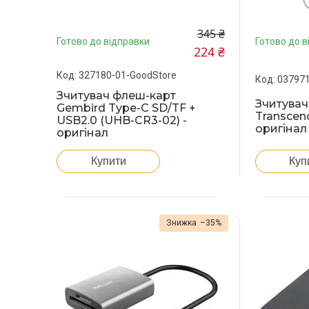
345 ₴
Готово до відправки
Готово до в
224 ₴
327180-01-GoodStore
037971
Зчитувач флеш-карт
Зчитувач
Gembird Type-C SD/TF +
Transcen
USB2.0 (UHB-CR3-02) -
оригінал
оригінал
Купити
Куп
–35%