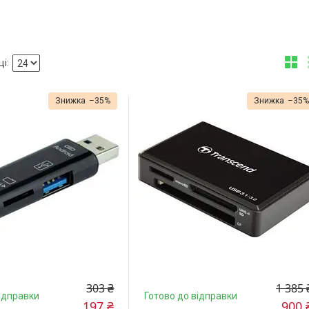
–35%
–35
303 ₴
1 385 
ідправки
Готово до відправки
197 ₴
900 