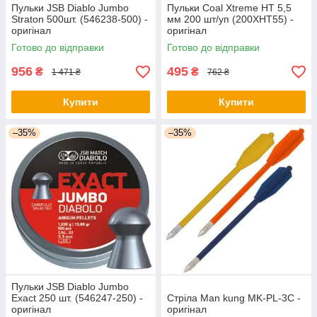
Пульки JSB Diablo Jumbo
Пульки Coal Xtreme HT 5,5
Straton 500шт. (546238-500) -
мм 200 шт/уп (200XHT55) -
оригінал
оригінал
Готово до відправки
Готово до відправки
956
495
₴
₴
1 471 ₴
762 ₴
Купити
Купити
–35%
–35%
Пульки JSB Diablo Jumbo
Exact 250 шт. (546247-250) -
Стріла Man kung MK-PL-3C -
оригінал
оригінал