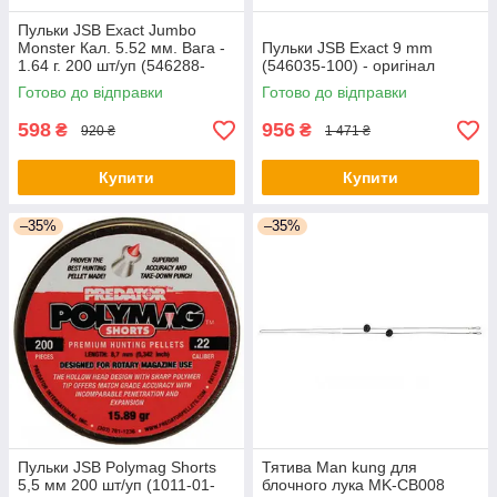
Пульки JSB Exact Jumbo
Monster Кал. 5.52 мм. Вага -
Пульки JSB Exact 9 mm
1.64 г. 200 шт/уп (546288-
(546035-100) - оригінал
200) - оригінал
Готово до відправки
Готово до відправки
598
956
₴
₴
920 ₴
1 471 ₴
Купити
Купити
–35%
–35%
Пульки JSB Polymag Shorts
Тятива Man kung для
5,5 мм 200 шт/уп (1011-01-
блочного лука MK-CB008