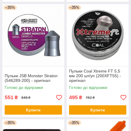
–35%
–35%
Пульки Coal Xtreme FT 5,5
Пульки JSB Monster Straton
мм 200 шт/уп (200XFT55) -
(546289-200) - оригінал
оригінал
Готово до відправки
Готово до відправки
551
495
₴
₴
848 ₴
762 ₴
Купити
Купити
–35%
–35%