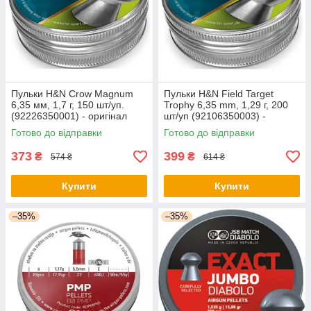
Пульки H&N Crow Magnum
Пульки H&N Field Target
6,35 мм, 1,7 г, 150 шт/уп.
Trophy 6,35 mm, 1,29 г, 200
(92226350001) - оригінал
шт/уп (92106350003) -
оригінал
Готово до відправки
Готово до відправки
373
399
₴
₴
574 ₴
614 ₴
Купити
Купити
–35%
–35%