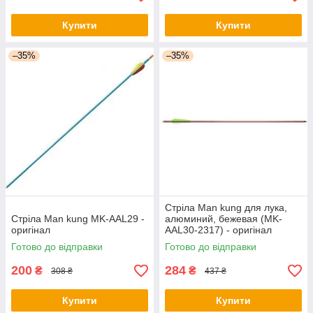
Купити
Купити
–35%
–35%
Стріла Man kung для лука,
Стріла Man kung MK-AAL29 -
алюминий, бежевая (MK-
оригінал
AAL30-2317) - оригінал
Готово до відправки
Готово до відправки
200
284
₴
₴
308 ₴
437 ₴
Купити
Купити