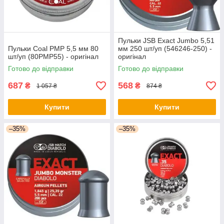
Пульки JSB Exact Jumbo 5,51
Пульки Coal PMP 5,5 мм 80
мм 250 шт/уп (546246-250) -
шт/уп (80PMP55) - оригінал
оригінал
Готово до відправки
Готово до відправки
687
568
₴
₴
1 057 ₴
874 ₴
Купити
Купити
–35%
–35%