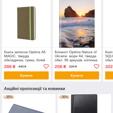
Книга записна Optima А5
Блокнот Optima Nature of
Книг
MAGIC, тверда
Ukraine: море А4, тверда
SQU
обкладинка, гумка, білий
обкл. 96 аркушів, клітинка
обкл
блок клітинка,
(O20378-10) - оригінал
крем
286
208
202
₴
₴
440 ₴
320 ₴
фісташковий (O27102-67)
черв
- оригінал
ориг
Купити
Купити
Акційні пропозиції та новинки
–35%
–35%