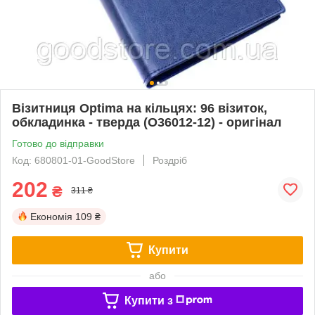
Візитниця Optima на кільцях: 96 візиток,
обкладинка - тверда (O36012-12) - оригінал
Готово до відправки
Код: 680801-01-GoodStore
Роздріб
202
₴
311 ₴
Економія
109 ₴
Купити
або
Купити з