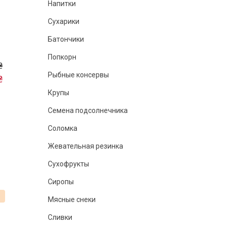
Напитки
Сухарики
Батончики
Попкорн
₴
Рыбные консервы
₴
Крупы
Семена подсолнечника
Соломка
Жевательная резинка
Сухофрукты
Сиропы
%
Мясные снеки
Сливки