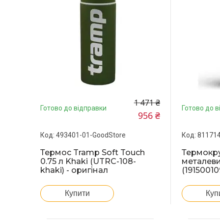
1 471 ₴
Готово до відправки
Готово до в
956 ₴
493401-01-GoodStore
811714
Термос Tramp Soft Touch
Термокру
0.75 л Khaki (UTRC-108-
металеви
khaki) - оригінал
(19150010
Купити
Куп