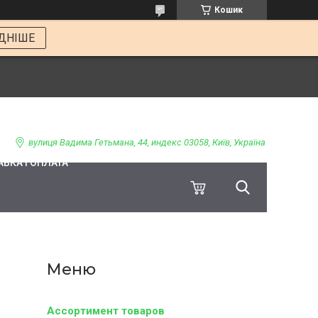
Кошик
ДНІШЕ
вулиця Вадима Гетьмана, 44, индекс 03058, Київ, Україна
ВКА І ОПЛАТА
Ассортимент товаров