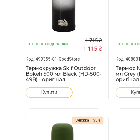
1 715 ₴
Готово до відправки
Готово до в
1 115 ₴
499355-01-GoodStore
488831
Термокружка Skif Outdoor
Термос N
Bokeh 500 мл Black (HD-500-
мл Grey 
49B) - оригінал
оригінал
Купити
Куп
–35%