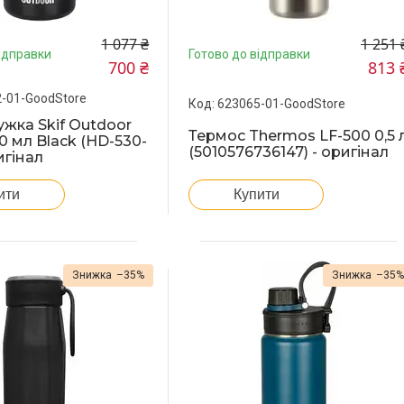
1 077 ₴
1 251 
ідправки
Готово до відправки
700 ₴
813 
-01-GoodStore
623065-01-GoodStore
жка Skif Outdoor
Термос Thermos LF-500 0,5 
0 мл Black (HD-530-
(5010576736147) - оригінал
игінал
ити
Купити
–35%
–35