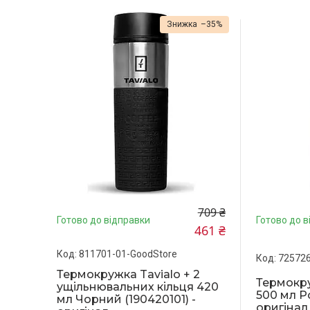
–35%
709 ₴
Готово до відправки
Готово до в
461 ₴
811701-01-GoodStore
725726
Термокружка Tavialo + 2
Термокру
ущільнювальних кільця 420
500 мл Р
мл Чорний (190420101) -
оригінал