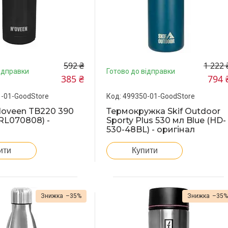
592 ₴
1 222 
ідправки
Готово до відправки
385 ₴
794 
-01-GoodStore
499350-01-GoodStore
oveen TB220 390
Термокружка Skif Outdoor
(RL070808) -
Sporty Plus 530 мл Blue (HD-
530-48BL) - оригінал
ити
Купити
–35%
–35