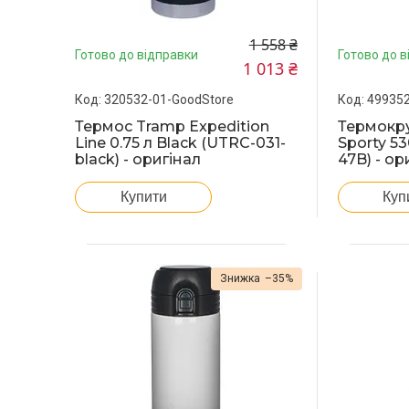
1 558 ₴
Готово до відправки
Готово до в
1 013 ₴
320532-01-GoodStore
499352
Термос Tramp Expedition
Термокру
Line 0.75 л Black (UTRC-031-
Sporty 53
black) - оригінал
47B) - ор
Купити
Куп
–35%