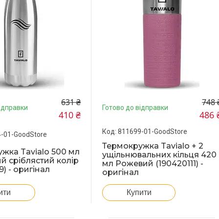
631 ₴
748 
ідправки
Готово до відправки
410 ₴
486 
811699-01-GoodStore
-01-GoodStore
Термокружка Tavialo + 2
жка Tavialo 500 мл
ущільнювальних кільця 420
й сріблястий колір
мл Рожевий (190420111) -
9) - оригінал
оригінал
ити
Купити