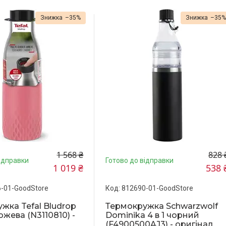
–35%
–35
1 568 ₴
828 
ідправки
Готово до відправки
1 019 ₴
538 
-01-GoodStore
812690-01-GoodStore
жка Tefal Bludrop
Термокружка Schwarzwolf
ожева (N3110810) -
Dominika 4 в 1 чорний
(F4900500AJ3) - оригінал