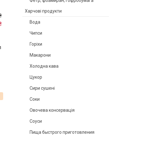
Фетр, фоамиран, гофробумага
Харчові продукти
₴
Вода
₴
Чипси
Горіхи
л
Макарони
Холодна кава
Цукор
Сири сушені
%
Соки
Овочева консервація
Соуси
Пища быстрого приготовления