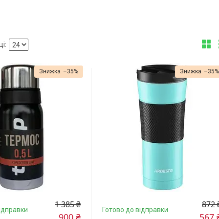
–35%
–35
1 385 ₴
872 
ідправки
Готово до відправки
900 ₴
567 