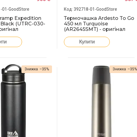
-01-GoodStore
392718-01-GoodStore
ramp Expedition
Термочашка Ardesto To Go
л Black (UTRC-030-
450 мл Turquoise
оригінал
(AR2645SMT) - оригінал
ити
Купити
–35%
–35