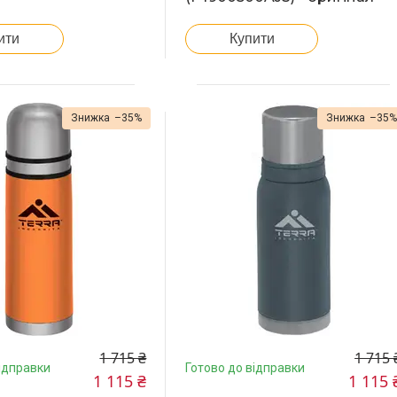
ити
Купити
–35%
–35
1 715 ₴
1 715 
ідправки
Готово до відправки
1 115 ₴
1 115 