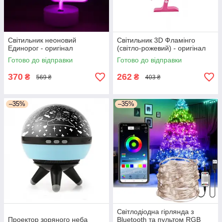
Світильник неоновий
Світильник 3D Фламінго
Единорог - оригінал
(світло-рожевий) - оригінал
Готово до відправки
Готово до відправки
370
262
₴
₴
569 ₴
403 ₴
–35%
–35%
Світлодіодна гірлянда з
Проектор зоряного неба
Bluetooth та пультом RGB