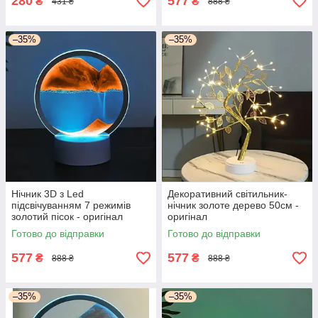
280
577
₴
₴
431 ₴
888 ₴
–35%
–35%
Нічник 3D з Led
Декоративний світильник-
підсвічуванням 7 режимів
нічник золоте дерево 50см -
золотий пісок - оригінал
оригінал
Готово до відправки
Готово до відправки
577
577
₴
₴
888 ₴
888 ₴
–35%
–35%