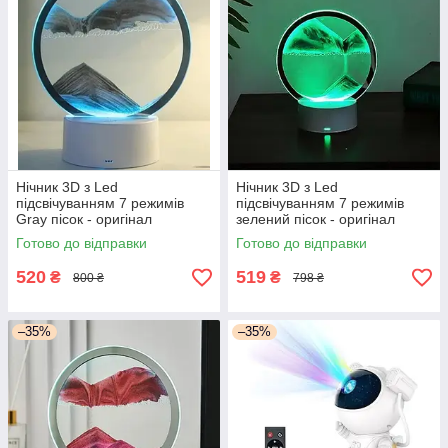
Нічник 3D з Led
Нічник 3D з Led
підсвічуванням 7 режимів
підсвічуванням 7 режимів
Gray пісок - оригінал
зелений пісок - оригінал
Готово до відправки
Готово до відправки
520
519
₴
₴
800 ₴
798 ₴
–35%
–35%