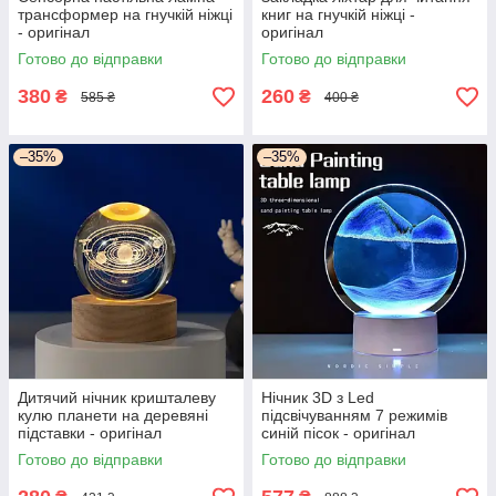
трансформер на гнучкій ніжці
книг на гнучкій ніжці -
- оригінал
оригінал
Готово до відправки
Готово до відправки
380
260
₴
₴
585 ₴
400 ₴
–35%
–35%
Дитячий нічник кришталеву
Нічник 3D з Led
кулю планети на деревяні
підсвічуванням 7 режимів
підставки - оригінал
синій пісок - оригінал
Готово до відправки
Готово до відправки