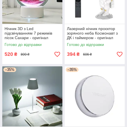
Нічник 3D з Led
Лазерний нічник проєктор
підсвічуванням 7 режимів
зоряного неба Космонавт з
пісок Сахари - оригінал
ДК і таймером - оригінал
Готово до відправки
Готово до відправки
520
394
₴
₴
800 ₴
606 ₴
–35%
–35%