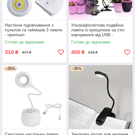
Настінне підсвічування з
Ультрафіолетова подвійна
пультом та таймерів 3 лампи
лампа із прищіпкою за стіл
- оригінал
харчування від USB -
оригінал
Готово до відправки
Готово до відправки
310
400
₴
₴
477 ₴
615 ₴
–35%
–35%
Сенсорна настільна лампа
Закладка ліхтар для читання