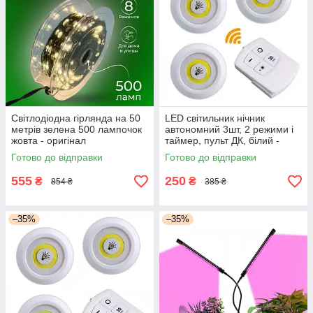
Світлодіодна гірлянда на 50
LED світильник нічник
метрів зелена 500 лампочок
автономний 3шт, 2 режими і
жовта - оригінал
таймер, пульт ДК, білий -
оригінал
Готово до відправки
Готово до відправки
555
250
₴
₴
854 ₴
385 ₴
–35%
–35%