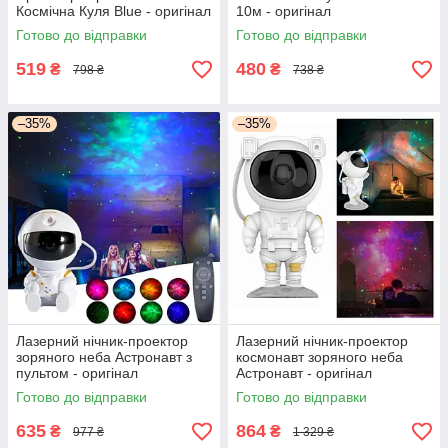
Космічна Куля Blue - оригінал
10м - оригінал
Готово до відправки
Готово до відправки
519
480
₴
₴
798 ₴
738 ₴
–35%
–35%
Лазерний нічник-проектор
Лазерний нічник-проектор
зоряного неба Астронавт з
космонавт зоряного неба
пультом - оригінал
Астронавт - оригінал
Готово до відправки
Готово до відправки
635
864
₴
₴
977 ₴
1 329 ₴