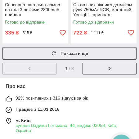
Сенсорна настільна лампа
Світильник нічник з датчиком
на стіл 3 режими 2800mah -
руху 750мАг RGB, магнітний,
оригінал
Yeelight - оригінал
Готово до відправки
Готово до відправки
335
722
₴
₴
515 ₴
1 111 ₴
Показати ще
1
/ 3
Про нас
92% позитивних з 316 відгуків за рік
Працює з 11.03.2016
м. Київ
вулиця Вадима Гетьмана, 44, индекс 03058, Київ,
Україна