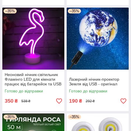
–35%
–35%
Неоновий нічник-світильник
Фламінго LED для кімнати
Лазерний нічник-проектор
працює від батарейок та USB
Земля від USB - оригінал
- оригінал
Готово до відправки
Готово до відправки
350
190
₴
₴
538 ₴
292 ₴
–35%
–35%