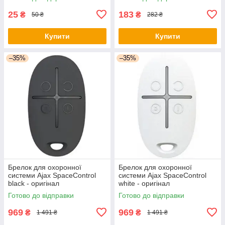
25
183
₴
₴
50 ₴
282 ₴
Купити
Купити
–35%
–35%
Брелок для охоронної
Брелок для охоронної
системи Ajax SpaceControl
системи Ajax SpaceControl
black - оригінал
white - оригінал
Готово до відправки
Готово до відправки
969
969
₴
₴
1 491 ₴
1 491 ₴