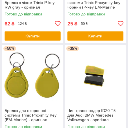
Брелок з чіпом Trinix P-key
системи Trinix Proxymity-key
RW gray - оригінал
чорний (P-key EM-Marine
чорний) - оригінал
Готово до відправки
Готово до відправки
62
25
₴
₴
124 ₴
50 ₴
Купити
Купити
–50%
–35%
Брелок для охоронної
Чип транспондер ID20 T5
системи Trinix Proximity Key
для Audi BMW Mercedes
(EM-Marine) - оригінал
Volkswagen - оригінал
Готово до відправки
Готово до відправки