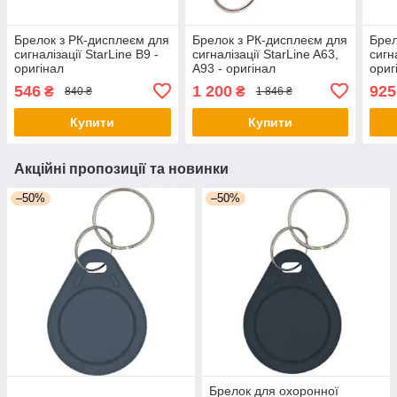
Брелок з РК-дисплеєм для
Брелок з РК-дисплеєм для
Брел
сигналізації StarLine B9 -
сигналізації StarLine A63,
сигн
оригінал
A93 - оригінал
ориг
546
1 200
925
₴
₴
840 ₴
1 846 ₴
Купити
Купити
Акційні пропозиції та новинки
–50%
–50%
Брелок для охоронної