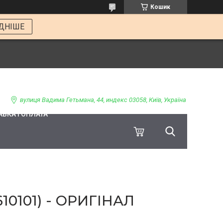
Кошик
ДНІШЕ
вулиця Вадима Гетьмана, 44, индекс 03058, Київ, Україна
ВКА І ОПЛАТА
0101) - ОРИГІНАЛ