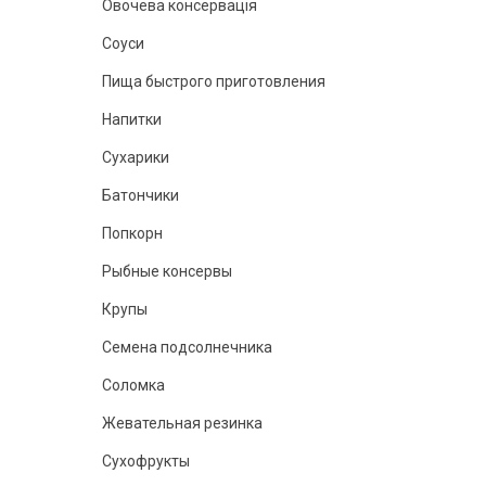
Овочева консервація
Соуси
Пища быстрого приготовления
Напитки
Сухарики
Батончики
Попкорн
Рыбные консервы
Крупы
Семена подсолнечника
Соломка
Жевательная резинка
Сухофрукты