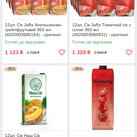
12шт, Сік Jaffa Апельсиново-
12шт, Сік Jaffa Томатний сік з
грейпфрутовий 950 мл
сіллю 950 мл
(4820003686164) - оригінал
(4820003684931) - оригінал
Готово до відправки
Готово до відправки
1 123
1 328
₴
₴
1 728 ₴
2 043 ₴
–35%
–35%
12шт, Сік Наш Сік