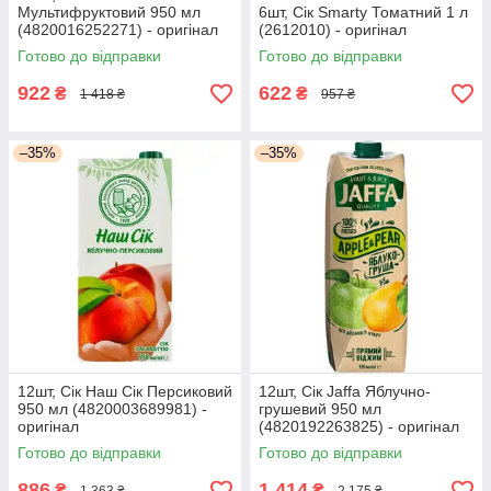
Мультифруктовий 950 мл
6шт, Сік Smarty Томатний 1 л
(4820016252271) - оригінал
(2612010) - оригінал
Готово до відправки
Готово до відправки
922
622
₴
₴
1 418 ₴
957 ₴
–35%
–35%
12шт, Сік Наш Сік Персиковий
12шт, Сік Jaffa Яблучно-
950 мл (4820003689981) -
грушевий 950 мл
оригінал
(4820192263825) - оригінал
Готово до відправки
Готово до відправки
886
1 414
₴
₴
1 363 ₴
2 175 ₴