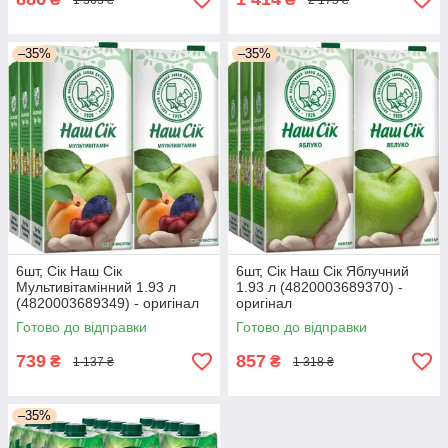
–35%
–35%
6шт, Сік Наш Сік
6шт, Сік Наш Сік Яблучний
Мультивітамінний 1.93 л
1.93 л (4820003689370) -
(4820003689349) - оригінал
оригінал
Готово до відправки
Готово до відправки
739
857
₴
₴
1 137 ₴
1 318 ₴
–35%