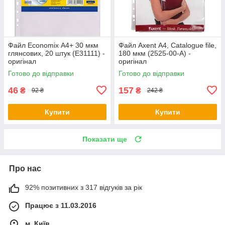
Файл Economix А4+ 30 мкм
Файл Axent А4, Catalogue file,
глянсових, 20 штук (E31111) -
180 мкм (2525-00-А) -
оригінал
оригінал
Готово до відправки
Готово до відправки
46
157
₴
₴
92 ₴
242 ₴
Купити
Купити
Показати ще
Про нас
92% позитивних з 317 відгуків за рік
Працює з 11.03.2016
м. Київ