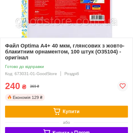
Файл Optima А4+ 40 мкм, глянсових з жовто-
блакитним орнаментом, 100 штук (O35104) -
оригінал
Готово до відправки
Код: 673031-01-GoodStore
Роздріб
240
₴
369 ₴
Економія
129 ₴
Купити
або
Купити з