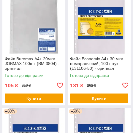
Файл Buromax А4+ 20мкм
Файл Economix А4+ 30 мкм
JOBMAX 100шт. (BM.3804) -
помаранчевий, 100 штук
оригінал
(E31106-50) - оригінал
Готово до відправки
Готово до відправки
105
131
₴
₴
210 ₴
262 ₴
Купити
Купити
–50%
–50%