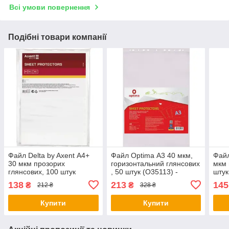
Всі умови повернення
Подібні товари компанії
Файл Delta by Axent А4+
Файл Optima А3 40 мкм,
Файл
30 мкм прозорих
горизонтальний глянсових
мкм 
глянсових, 100 штук
, 50 штук (O35113) -
штук
(D1005) - оригінал
оригінал
ориг
138
213
145
₴
₴
212 ₴
328 ₴
Купити
Купити