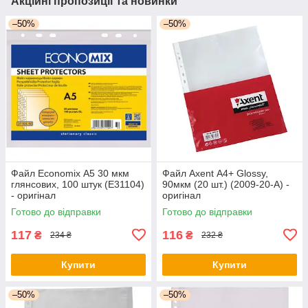
Акційні пропозиції та новинки
–50%
–50%
Файл Economix А5 30 мкм
Файл Axent А4+ Glossy,
глянсових, 100 штук (E31104)
90мкм (20 шт.) (2009-20-А) -
- оригінал
оригінал
Готово до відправки
Готово до відправки
117
116
₴
₴
234 ₴
232 ₴
Купити
Купити
–50%
–50%