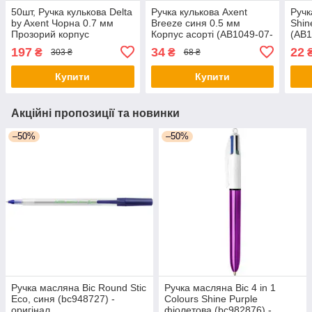
50шт, Ручка кулькова Delta
Ручка кулькова Axent
Ручк
by Axent Чорна 0.7 мм
Breeze синя 0.5 мм
Shin
Прозорий корпус
Корпус асорті (AB1049-07-
(AB1
(DB2051-01) - оригінал
A) - оригінал
197
34
22
₴
₴
303 ₴
68 ₴
Купити
Купити
Акційні пропозиції та новинки
–50%
–50%
Ручка масляна Bic Round Stic
Ручка масляна Bic 4 in 1
Eco, синя (bc948727) -
Colours Shine Purple
оригінал
фіолетова (bc982876) -