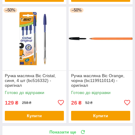
–50%
–50%
Ручка масляна Bic Cristal,
Ручка масляна Bic Orange,
синя, 4 шт (bc516332) -
чорна (bc1199110114) -
оригінал
оригінал
Готово до відправки
Готово до відправки
129
26
₴
₴
258 ₴
52 ₴
Купити
Купити
Показати ще