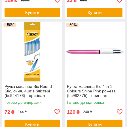
129
22
₴
₴
258 ₴
44 ₴
Купити
Купити
–50%
–50%
Ручка масляна Bic Round
Ручка масляна Bic 4 in 1
Stic, синя, 4шт в блістері
Colours Shine Pink рожева
(bc944176) - оригінал
(bc982875) - оригінал
Готово до відправки
Готово до відправки
72
120
₴
₴
144 ₴
240 ₴
Купити
Купити