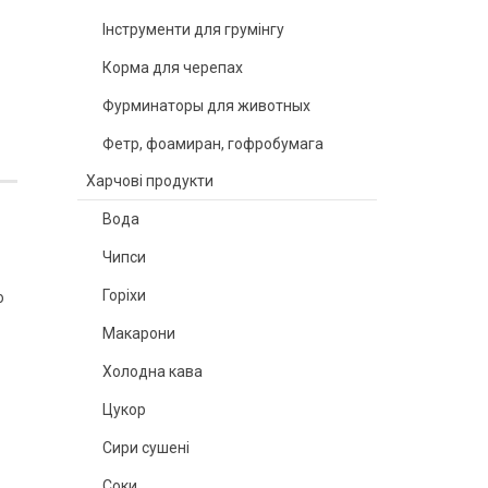
Інструменти для грумінгу
Корма для черепах
Фурминаторы для животных
Фетр, фоамиран, гофробумага
Харчові продукти
Вода
Чипси
Горіхи
о
Макарони
Холодна кава
Цукор
Сири сушені
Соки