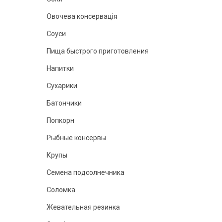
Овочева консервація
Соуси
Пища быстрого приготовления
Напитки
Сухарики
Батончики
Попкорн
Рыбные консервы
Крупы
Семена подсолнечника
Соломка
Жевательная резинка