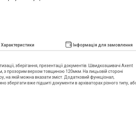
Характеристики
Інформація для замовлення
изації, зберігання, презентації документів. Швидкозшивачі Axent
км, з прозорим верхом товщиною 120мкм. На лицьовій стороні
у, на якій можна вказати зміст. Додатковий функціонал,
о зберігати вже підшиті документи в архіваторах різного типу, аб