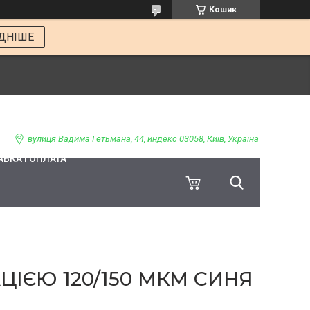
Кошик
ДНІШЕ
вулиця Вадима Гетьмана, 44, индекс 03058, Київ, Україна
ВКА І ОПЛАТА
ІЄЮ 120/150 МКМ СИНЯ