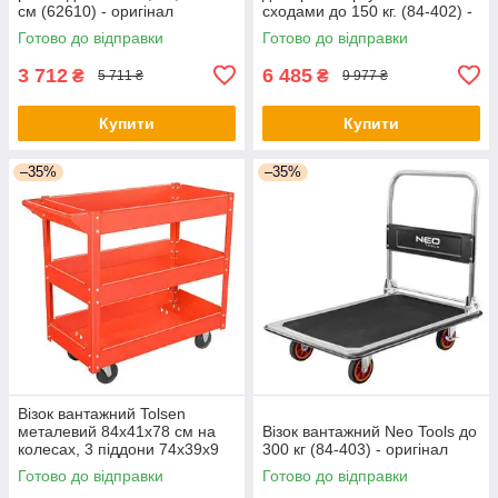
см (62610) - оригінал
сходами до 150 кг. (84-402) -
оригінал
Готово до відправки
Готово до відправки
3 712
6 485
₴
₴
5 711 ₴
9 977 ₴
Купити
Купити
–35%
–35%
Візок вантажний Tolsen
металевий 84х41х78 см на
Візок вантажний Neo Tools до
колесах, 3 піддони 74х39х9
300 кг (84-403) - оригінал
см (80221) - оригінал
Готово до відправки
Готово до відправки