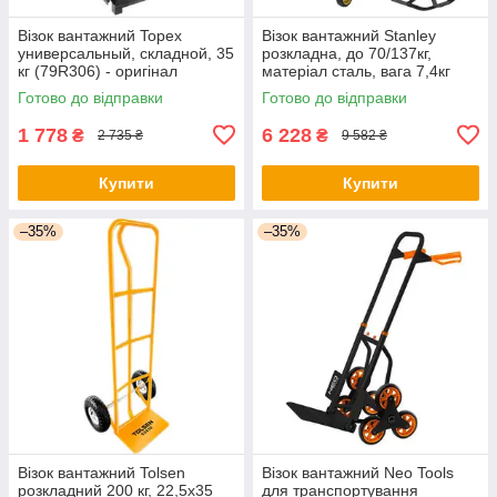
Візок вантажний Topex
Візок вантажний Stanley
универсальный, складной, 35
розкладна, до 70/137кг,
кг (79R306) - оригінал
матеріал сталь, вага 7,4кг
(SXWT-FT585) - оригінал
Готово до відправки
Готово до відправки
1 778
6 228
₴
₴
2 735 ₴
9 582 ₴
Купити
Купити
–35%
–35%
Візок вантажний Tolsen
Візок вантажний Neo Tools
розкладний 200 кг, 22,5х35
для транспортування