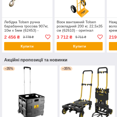
Лебідка Tolsen ручна
Візок вантажний Tolsen
Нажд
барабанна тросова 907кг,
розкладний 200 кг, 22,5х35
воло
10м х 5мм (62453) -
см (62610) - оригінал
крем
оригінал
28х2
2 456
3 712
219
₴
₴
3 778 ₴
5 711 ₴
ориг
Купити
Купити
Акційні пропозиції та новинки
–35%
–35%