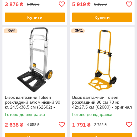
3 876
5 919
₴
₴
5 963 ₴
9 106 ₴
Купити
Купити
–35%
–35%
Візок вантажний Tolsen
Візок вантажний Tolsen
розкладний алюмінієвий 90
розкладний 98 см 70 кг,
кг, 24,5х38,5 см (62602) -
42х27.5 см (62600) - оригінал
оригінал
Готово до відправки
Готово до відправки
2 638
1 791
₴
₴
4 058 ₴
2 755 ₴