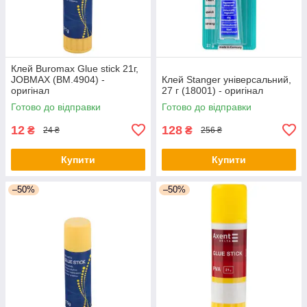
Клей Buromax Glue stick 21г,
JOBMAX (BM.4904) -
Клей Stanger універсальний,
оригінал
27 г (18001) - оригінал
Готово до відправки
Готово до відправки
12
128
₴
₴
24 ₴
256 ₴
Купити
Купити
–50%
–50%