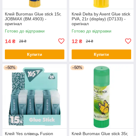
Клей Buromax Glue stick 15г,
Клей Delta by Axent Glue stick
JOBMAX (BM.4903) -
PVA, 21г (display) (D7133) -
оригінал
оригінал
Готово до відправки
Готово до відправки
14
12
₴
₴
28 ₴
24 ₴
Купити
Купити
–50%
–50%
Клей Yes олівець Fusion
Клей Buromax Glue stick 35г,