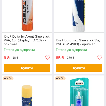
Клей Delta by Axent Glue stick
PVA, 15г (display) (D7132) -
Клей Buromax Glue stick 35г,
оригінал
PVP (BM.4909) - оригінал
Готово до відправки
Готово до відправки
9
85
₴
₴
18 ₴
170 ₴
Купити
Купити
–50%
–50%