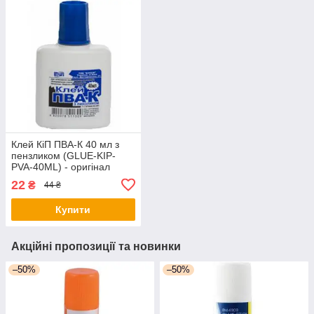
Клей КіП ПВА-К 40 мл з
пензликом (GLUE-KIP-
PVA-40ML) - оригінал
22
₴
44 ₴
Купити
Акційні пропозиції та новинки
–50%
–50%