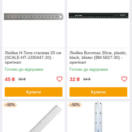
Лінійка H-Tone сталева 20 см
Лінійка Buromax 30см, plastic,
(SCALE-HT-JJ30447-20) -
black, blister (BM.5827-30) -
оригінал
оригінал
Готово до відправки
Готово до відправки
45
32
₴
₴
90 ₴
64 ₴
Купити
Купити
–50%
–50%