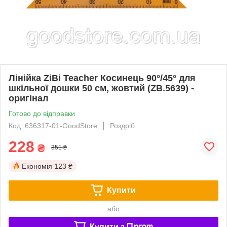
Лінійка ZiBi Teacher Косинець 90°/45° для
шкільної дошки 50 см, жовтий (ZB.5639) -
оригінал
Готово до відправки
Код: 636317-01-GoodStore
Роздріб
228
₴
351 ₴
Економія
123 ₴
Купити
або
Купити з