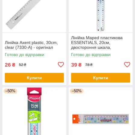
Лінійка Maped пластикова
Лінійка Axent plastic, 30cm,
ESSENTIALS, 20см,
clear (7330-А) - оригінал
двостороння шкала,
прозорий (MP.146108) -
Готово до відправки
Готово до відправки
оригінал
26
39
₴
₴
52 ₴
78 ₴
Купити
Купити
–50%
–50%