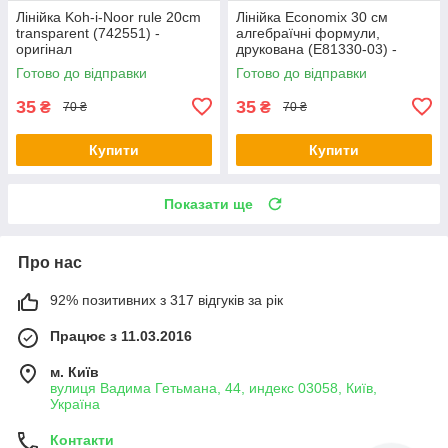
Лінійка Koh-i-Noor rule 20cm
Лінійка Economix 30 см
transparent (742551) -
алгебраїчні формули,
оригінал
друкована (E81330-03) -
оригінал
Готово до відправки
Готово до відправки
35
35
₴
₴
70 ₴
70 ₴
Купити
Купити
Показати ще
Про нас
92% позитивних з 317 відгуків за рік
Працює з 11.03.2016
м. Київ
вулиця Вадима Гетьмана, 44, индекс 03058, Київ,
Україна
Контакти