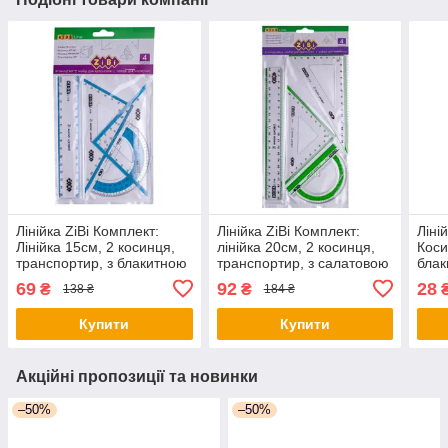
Лінійка ZiBi Комплект:
Лінійка ZiBi Комплект:
Ліній
Лінійка 15см, 2 косинця,
лінійка 20см, 2 косинця,
Коси
транспортир, з блакитною
транспортир, з салатовою
блак
смужкою (ZB.5687-14) -
смужкою (ZB.5680-15) -
бліс
69
92
28
₴
₴
138 ₴
184 ₴
оригінал
оригінал
ориг
Купити
Купити
Акційні пропозиції та новинки
–50%
–50%