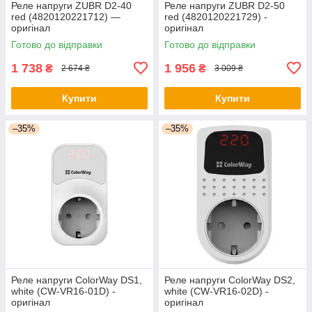
Реле напруги ZUBR D2-40
Реле напруги ZUBR D2-50
red (4820120221712) —
red (4820120221729) -
оригінал
оригінал
Готово до відправки
Готово до відправки
1 738
1 956
₴
₴
2 674 ₴
3 009 ₴
Купити
Купити
–35%
–35%
Реле напруги ColorWay DS1,
Реле напруги ColorWay DS2,
white (CW-VR16-01D) -
white (CW-VR16-02D) -
оригінал
оригінал