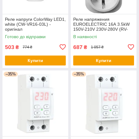
Реле напруги ColorWay LED1,
Реле напряжения
white (CW-VR16-03L) -
EUROELECTRIC 16А 3.5kW
оригінал
150V-210V 230V-280V (RV-
16A/3,5kW) - оригинал
Готово до відправки
В наявності
503
687
₴
₴
774 ₴
1 057 ₴
Купити
Купити
–35%
–35%