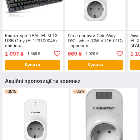
Клавіатура REAL-EL M 13
Реле напруги ColorWay
Акус
USB Grey (EL123100045) -
DS1, white (CW-VR16-01D)
EL X
оригінал
- оригінал
(474
ориг
1 097
669
1 1
₴
₴
1 688 ₴
1 029 ₴
Купити
Купити
Акційні пропозиції та новинки
–35%
–35%