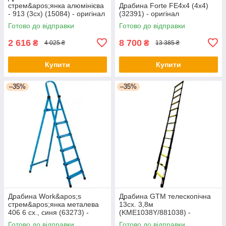
стрем&apos;янка алюмінієва
Драбина Forte FE4x4 (4х4)
- 913 (3сх) (15084) - оригінал
(32391) - оригінал
Готово до відправки
Готово до відправки
2 616
8 700
₴
₴
4 025 ₴
13 385 ₴
Купити
Купити
–35%
–35%
Драбина Work&apos;s
Драбина GTM телескопічна
стрем&apos;янка металева
13сх. 3,8м
406 6 сх., синя (63273) -
(KME1038Y/881038) -
оригінал
оригінал
Готово до відправки
Готово до відправки