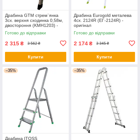
Драбина GTM cтрем`янка
Драбина Eurogold металева
3сх. верхня сходинка 0,58м,
4сх. 2124R (ЕГ-2124R) -
двостороння (KMH1203) -
оригінал
оригінал
Готово до відправки
Готово до відправки
2 315
2 174
₴
₴
3 562 ₴
3 345 ₴
Купити
Купити
–35%
–35%
Драбина ITOSS