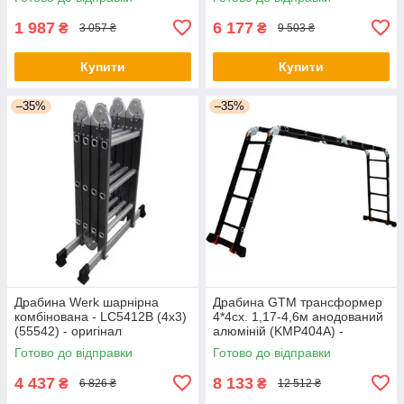
1 987
6 177
₴
₴
3 057 ₴
9 503 ₴
Купити
Купити
–35%
–35%
Драбина Werk шарнірна
Драбина GTM трансформер
комбінована - LC5412B (4x3)
4*4сх. 1,17-4,6м анодований
(55542) - оригінал
алюміній (KMP404A) -
оригінал
Готово до відправки
Готово до відправки
4 437
8 133
₴
₴
6 826 ₴
12 512 ₴