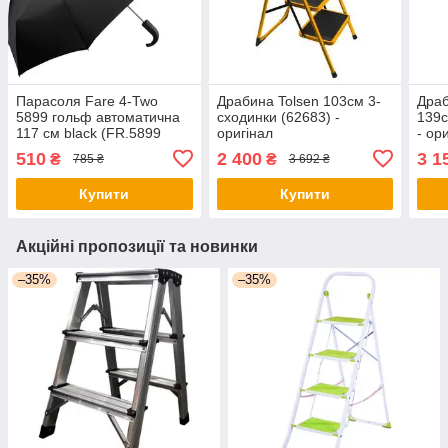
Парасоля Fare 4-Two
Драбина Tolsen 103см 3-
Драб
5899 гольф автоматична
сходинки (62683) -
139с
117 см black (FR.5899
оригінал
- ор
black) - оригінал
510
2 400
3 1
₴
₴
785 ₴
3 692 ₴
Купити
Купити
Акційні пропозиції та новинки
–35%
–35%