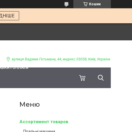
Кошик
ДНІШЕ
вулиця Вадима Гетьмана, 44, индекс 03058, Київ, Україна
ВКА І ОПЛАТА
Ассортимент товаров
Пральні машини