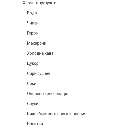
Харчові продукти
Вода
Чипси
Горіхи
Макарони
Холодна кава
Цукор
Сири сушені
Соки
Овочева консервація
Соуси
Пища быстрого приготовления
Напитки