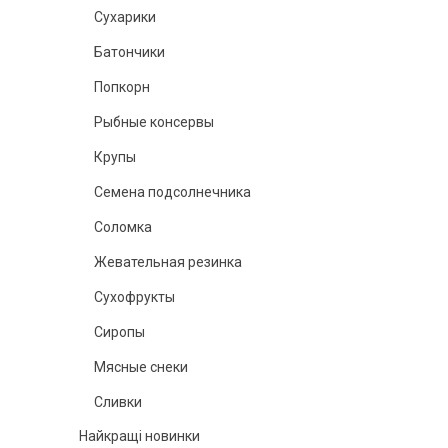
Сухарики
Батончики
Попкорн
Рыбные консервы
Крупы
Семена подсолнечника
Соломка
Жевательная резинка
Сухофрукты
Сиропы
Мясные снеки
Сливки
Найкращі новинки