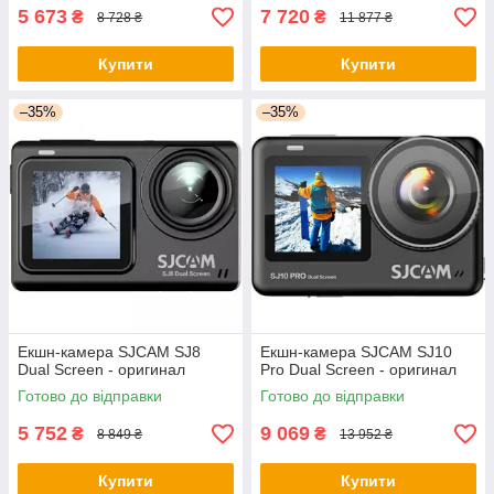
5 673
7 720
₴
₴
8 728 ₴
11 877 ₴
Купити
Купити
–35%
–35%
Екшн-камера SJCAM SJ8
Екшн-камера SJCAM SJ10
Dual Screen - оригинал
Pro Dual Screen - оригинал
Готово до відправки
Готово до відправки
5 752
9 069
₴
₴
8 849 ₴
13 952 ₴
Купити
Купити