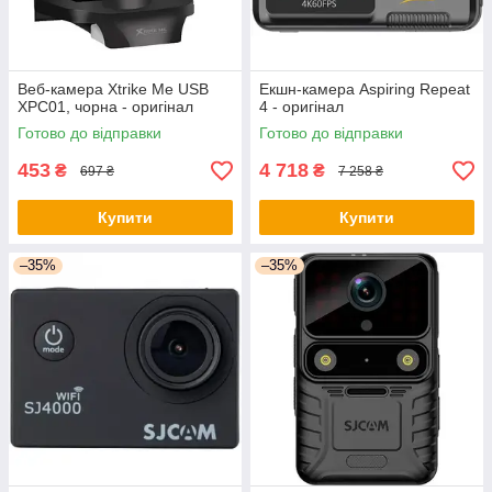
Веб-камера Xtrike Me USB
Екшн-камера Aspiring Repeat
XPC01, чорна - оригінал
4 - оригінал
Готово до відправки
Готово до відправки
453
4 718
₴
₴
697 ₴
7 258 ₴
Купити
Купити
–35%
–35%