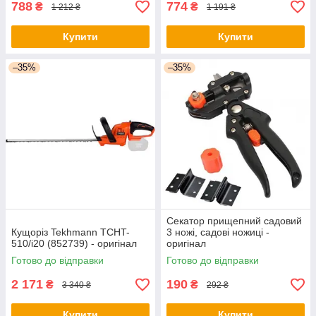
788
774
₴
₴
1 212 ₴
1 191 ₴
Купити
Купити
–35%
–35%
Секатор прищепний садовий
Кущоріз Tekhmann TCHT-
3 ножі, садові ножиці -
510/i20 (852739) - оригінал
оригінал
Готово до відправки
Готово до відправки
2 171
190
₴
₴
3 340 ₴
292 ₴
Купити
Купити