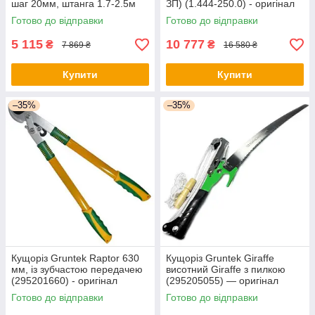
шаг 20мм, штанга 1.7-2.5м
ЗП) (1.444-250.0) - оригінал
(3403870) - оригінал
Готово до відправки
Готово до відправки
5 115
10 777
₴
₴
7 869 ₴
16 580 ₴
Купити
Купити
–35%
–35%
Кущоріз Gruntek Raptor 630
Кущоріз Gruntek Giraffe
мм, із зубчастою передачею
висотний Giraffe з пилкою
(295201660) - оригінал
(295205055) — оригінал
Готово до відправки
Готово до відправки