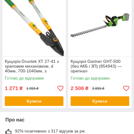
Кущоріз Gruntek XT 27-41 з
Кущоріз Gartner GHT-500
храповим механізмом, d
(без АКБ і ЗП) (854943) —
40мм, 700-1040мм, з
оригінал
телескопiчними ручками
Готово до відправки
Готово до відправки
(295070140) - оригінал
1 271
2 506
₴
₴
1 955 ₴
3 855 ₴
Купити
Купити
Про нас
92% позитивних з 317 відгуків за рік