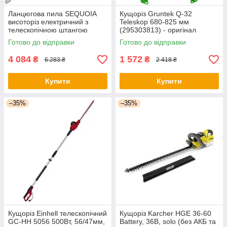
Ланцюгова пила SEQUOIA
Кущоріз Gruntek Q-32
висоторіз електричний з
Teleskop 680-825 мм
телескопічною штангою
(295303813) - оригінал
(SEPS0810) - оригінал
Готово до відправки
Готово до відправки
4 084
1 572
₴
₴
6 283 ₴
2 418 ₴
Купити
Купити
–35%
–35%
Кущоріз Einhell телескопічний
Кущоріз Karcher HGE 36-60
GC-HH 5056 500Вт, 56/47мм,
Battery, 36В, solo (без АКБ та