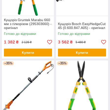
Кущоріз Gruntek Marabu 660
мм з гілкорізом (295303660) -
Кущоріз Bosch EasyHedgeCut
оригінал
45 (0.600.847.A05) - оригінал
Готово до відправки
Готово до відправки
1 382
3 562
₴
₴
2 126 ₴
5 480 ₴
Купити
Купити
–35%
–35%