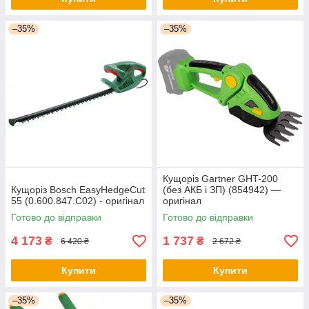
–35%
–35%
Кущоріз Gartner GHT-200
Кущоріз Bosch EasyHedgeCut
(без АКБ і ЗП) (854942) —
55 (0.600.847.C02) - оригінал
оригінал
Готово до відправки
Готово до відправки
4 173
1 737
₴
₴
6 420 ₴
2 672 ₴
Купити
Купити
–35%
–35%