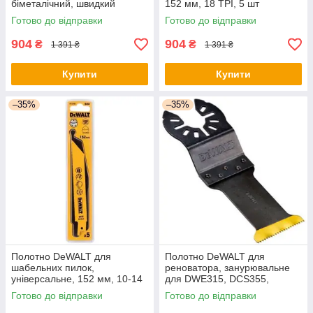
біметалічний, швидкий
152 мм, 18 TPI, 5 шт
пропил, 152 мм, 18 TPI, 5 шт
(DT2346) - оригінал
Готово до відправки
Готово до відправки
(DT2384) - оригінал
904
904
₴
₴
1 391 ₴
1 391 ₴
Купити
Купити
–35%
–35%
Полотно DeWALT для
Полотно DeWALT для
шабельних пилок,
реноватора, занурювальне
універсальне, 152 мм, 10-14
для DWE315, DCS355,
TPI, 5 шт (DT2348) - оригінал
ширина 30мм, 18 TPI
Готово до відправки
Готово до відправки
(DT20707) - оригінал