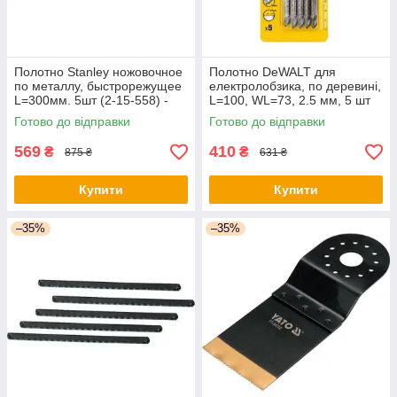
Полотно Stanley ножовочное
Полотно DeWALT для
по металлу, быстрорежущее
електролобзика, по деревині,
L=300мм. 5шт (2-15-558) -
L=100, WL=73, 2.5 мм, 5 шт
оригінал
(DT2053) - оригінал
Готово до відправки
Готово до відправки
569
410
₴
₴
875 ₴
631 ₴
Купити
Купити
–35%
–35%