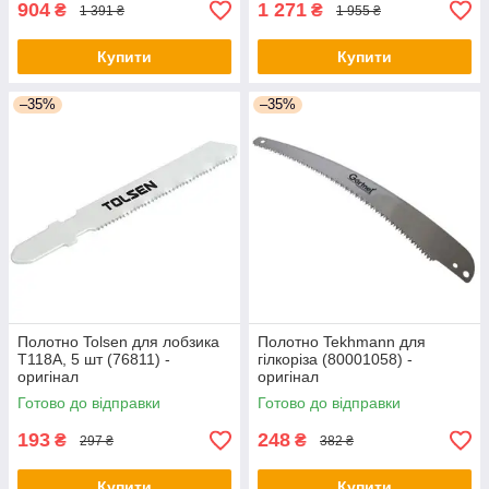
904
1 271
₴
₴
1 391 ₴
1 955 ₴
Купити
Купити
–35%
–35%
Полотно Tolsen для лобзика
Полотно Tekhmann для
Т118A, 5 шт (76811) -
гілкоріза (80001058) -
оригінал
оригінал
Готово до відправки
Готово до відправки
193
248
₴
₴
297 ₴
382 ₴
Купити
Купити