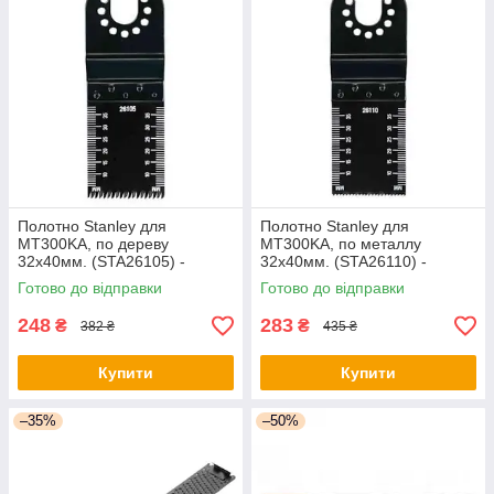
Полотно Stanley для
Полотно Stanley для
MT300KA, по дереву
MT300KA, по металлу
32x40мм. (STA26105) -
32x40мм. (STA26110) -
оригінал
оригінал
Готово до відправки
Готово до відправки
248
283
₴
₴
382 ₴
435 ₴
Купити
Купити
–35%
–50%