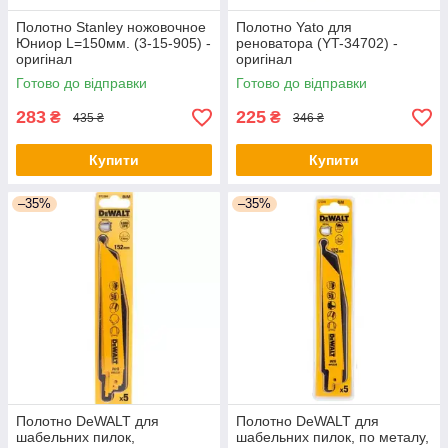
Полотно Stanley ножовочное
Полотно Yato для
Юниор L=150мм. (3-15-905) -
реноватора (YT-34702) -
оригінал
оригінал
Готово до відправки
Готово до відправки
283
225
₴
₴
435 ₴
346 ₴
Купити
Купити
–35%
–35%
Полотно DeWALT для
Полотно DeWALT для
шабельних пилок,
шабельних пилок, по металу,