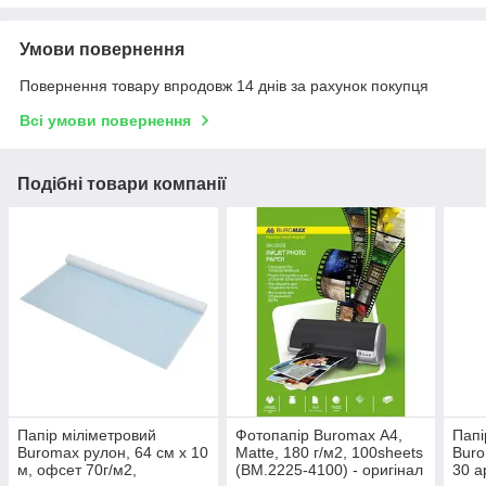
Умови повернення
Повернення товару впродовж 14 днів за рахунок покупця
Всі умови повернення
Подібні товари компанії
Папір міліметровий
Фотопапір Buromax А4,
Папі
Buromax рулон, 64 см х 10
Matte, 180 г/м2, 100sheets
Buro
м, офсет 70г/м2,
(BM.2225-4100) - оригінал
30 а