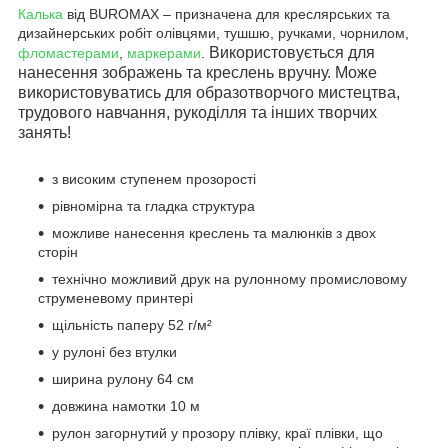
Калька
від
BUROMAX
– призначена для креслярських та
дизайнерських робіт олівцями, тушшю, ручками, чорнилом,
Використовується для
фломастерами
,
маркерами
.
нанесення зображень та креслень вручну. Може
використовуватись для образотворчого мистецтва,
трудового навчання, рукоділля та інших творчих
занять!
з високим ступенем прозорості
рівномірна та гладка структура
можливе нанесення креслень та малюнків з двох
сторін
технічно можливий друк на рулонному промисловому
струменевому принтері
щільність паперу 52 г/м²
у рулоні без втулки
ширина рулону 64 см
довжина намотки 10 м
рулон загорнутий у прозору плівку, краї плівки, що