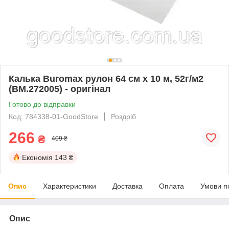
Калька Buromax рулон 64 см х 10 м, 52г/м2
(BM.272005) - оригінал
Готово до відправки
Код: 784338-01-GoodStore
Роздріб
266
₴
409 ₴
Економія
143 ₴
Опис
Характеристики
Доставка
Оплата
Умови п
Опис