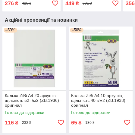
блакитний (BM.270221) -
ориг
276
449
356
₴
₴
425 ₴
691 ₴
оригінал
Акційні пропозиції та новинки
–50%
–50%
Калька ZiBi А4 20 аркушів,
Калька ZiBi А4 10 аркушів,
щільність 52 г/м2 (ZB.1936) -
щільність 40 г/м2 (ZB.1938) -
оригінал
оригінал
Готово до відправки
Готово до відправки
116
65
₴
₴
232 ₴
130 ₴