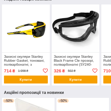
Захисні окуляри Stanley
Захисні окуляри Stanley
Захи
Rubber Gasket, тоновані,
Black Frame Cle прозорі,
Rubb
полікарбонатні, з
полікарбонатні (SY240-
полі
м&apos;якими гумовими
1D) - оригінал
м&ap
714
326
710
₴
₴
1 098 ₴
502 ₴
дужками (SYE15-21D) -
дужк
оригінал
ориг
Купити
Купити
Акційні пропозиції та новинки
–50%
–50%