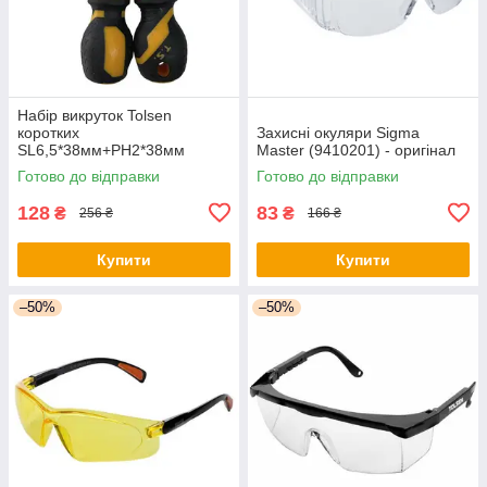
Набір викруток Tolsen
коротких
Захисні окуляри Sigma
SL6,5*38мм+PH2*38мм
Master (9410201) - оригінал
(20181) - оригінал
Готово до відправки
Готово до відправки
128
83
₴
₴
256 ₴
166 ₴
Купити
Купити
–50%
–50%