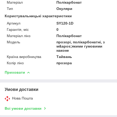
Матеріал
Полікарбонат
Тип
Окуляри
Користувальницькі характеристики
Артикул
SY120-1D
Гарантія, міс
0
Матеріал лінз
Полікарбонат
Мoдель
прозорі, полікарбонатні, з
м&apos;якими гумовими
наконе
Країна виробництва
Тайвань
Колір лінз
прозора
Приховати
Умови доставки
Нова Пошта
Всі умови доставки