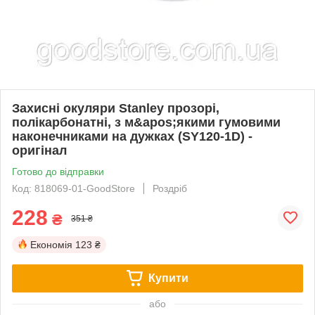
Захисні окуляри Stanley прозорі,
полікарбонатні, з м&apos;якими гумовими
наконечниками на дужках (SY120-1D) -
оригінал
Готово до відправки
Код: 818069-01-GoodStore
Роздріб
228
₴
351 ₴
Економія
123 ₴
Купити
або