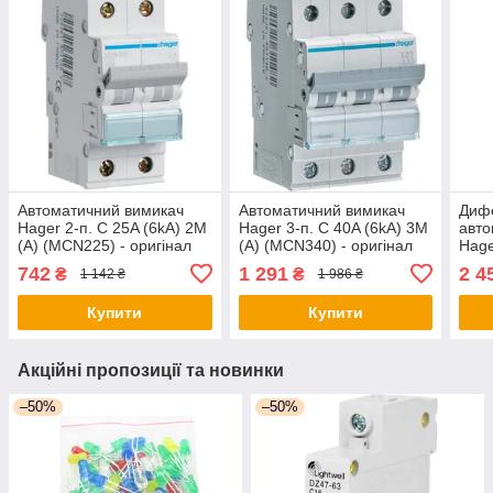
Автоматичний вимикач
Автоматичний вимикач
Диф
Hager 2-п. C 25A (6kA) 2M
Hager 3-п. C 40A (6kA) 3M
авто
(A) (MCN225) - оригінал
(A) (MCN340) - оригінал
Hage
(6kA
742
1 291
2 4
₴
₴
1 142 ₴
1 986 ₴
ориг
Купити
Купити
Акційні пропозиції та новинки
–50%
–50%