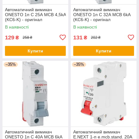
Автоматичний вимикач
Автоматичний вимикач
ONESTO 1п С 25А MCB 4,5kA
ONESTO 1п С 32А MCB 6kA
(KC6-K) - оригінал
(KC6-K) - оригінал
В наявності
В наявності
129
131
₴
₴
258 ₴
202 ₴
Купити
Купити
–35%
–35%
Автоматичний вимикач
Автоматичний вимикач
ONESTO 1п С 40А MCB 6kA
E.NEXT 1-п e.mcb.stand. 20А