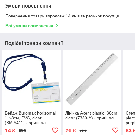
Умови повернення
Повернення товару впродовж 14 днів за рахунок покупця
Всі умови повернення
Подібні товари компанії
Бейдж Buromax horizontal
Лінійка Axent plastic, 30cm,
Степ
11х8cм, PVC, clear
clear (7330-А) - оригінал
plas
(BM.5411) - оригінал
purp
ориг
14
26
83
₴
₴
28 ₴
52 ₴