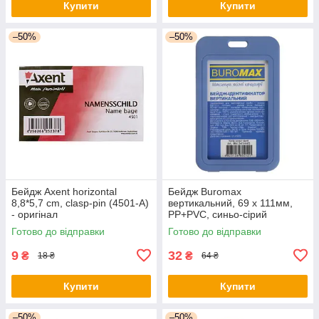
Купити
Купити
–50%
–50%
Бейдж Axent horizontal
Бейдж Buromax
8,8*5,7 cm, clasp-pin (4501-А)
вертикальний, 69 х 111мм,
- оригінал
PP+PVC, синьо-сірий
(BM.5414-95) - оригінал
Готово до відправки
Готово до відправки
9
32
₴
₴
18 ₴
64 ₴
Купити
Купити
–50%
–50%