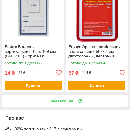
Бейдж Buromax
Бейдж Optima преміальний
вертикальний, 65 х 109 мм
вертикальний 66х97 мм
(BM.5403) - оригінал
двосторонній, червоний
(O45685) - оригінал
Готово до відправки
Готово до відправки
14
57
₴
₴
28 ₴
114 ₴
Купити
Купити
Показати ще
Про нас
92% позитивних з 317 відгуків за рік