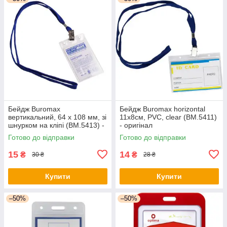
Бейдж Buromax
Бейдж Buromax horizontal
вертикальний, 64 х 108 мм, зі
11х8cм, PVC, clear (BM.5411)
шнурком на кліпі (BM.5413) -
- оригінал
оригінал
Готово до відправки
Готово до відправки
15
14
₴
₴
30 ₴
28 ₴
Купити
Купити
–50%
–50%