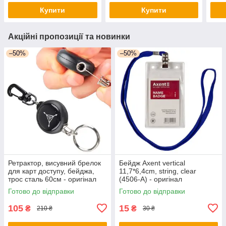
Купити
Купити
Акційні пропозиції та новинки
–50%
–50%
Ретрактор, висувний брелок
Бейдж Axent vertical
для карт доступу, бейджа,
11,7*6,4cm, string, clear
трос сталь 60см - оригінал
(4506-А) - оригінал
Готово до відправки
Готово до відправки
105
15
₴
₴
210 ₴
30 ₴