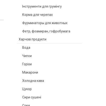
Інструменти для грумінгу
Корма для черепах
Фурминаторы для животных
Фетр, фоамиран, гофробумага
Харчові продукти
Вода
Чипси
Горіхи
Макарони
Холодна кава
Цукор
Сири сушені
Соки