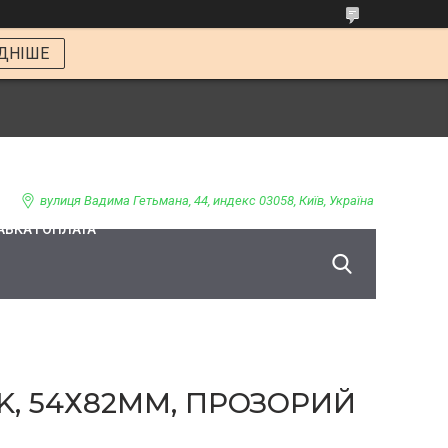
ДНІШЕ
вулиця Вадима Гетьмана, 44, индекс 03058, Київ, Україна
ВКА І ОПЛАТА
K, 54Х82ММ, ПРОЗОРИЙ