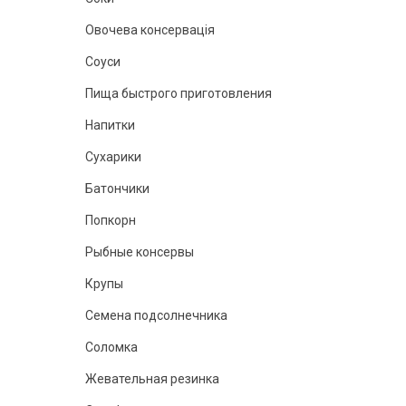
Овочева консервація
Соуси
Пища быстрого приготовления
Напитки
Сухарики
Батончики
Попкорн
Рыбные консервы
Крупы
Семена подсолнечника
Соломка
Жевательная резинка