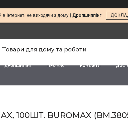
 в інтернеті не виходячи з дому |
Дропшиппінг
ДОКЛА
, Товари для дому та роботи
ДРОПШИПІНГ
ПРО НАС
КОНТАКТИ
ДОСТА
AX, 100ШТ. BUROMAX (BM.3805