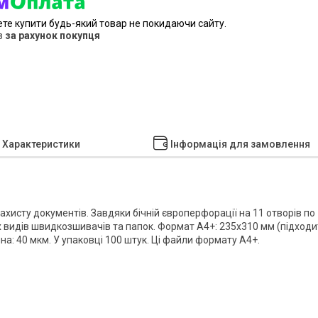
ете купити будь-який товар не покидаючи сайту.
в
за рахунок покупця
Характеристики
Інформація для замовлення
хисту документів. Завдяки бічній європерфорації на 11 отворів по
х видів швидкозшивачів та папок. Формат А4+: 235х310 мм (підходи
на: 40 мкм. У упаковці 100 штук. Ці файли формату А4+.