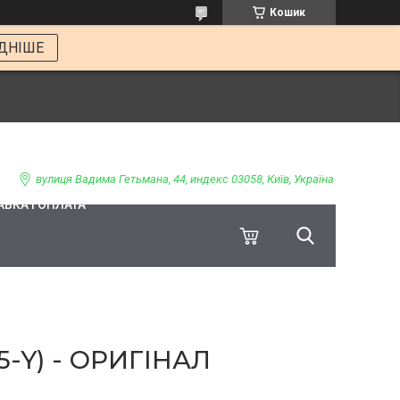
Кошик
ДНІШЕ
вулиця Вадима Гетьмана, 44, индекс 03058, Київ, Україна
ВКА І ОПЛАТА
-Y) - ОРИГІНАЛ