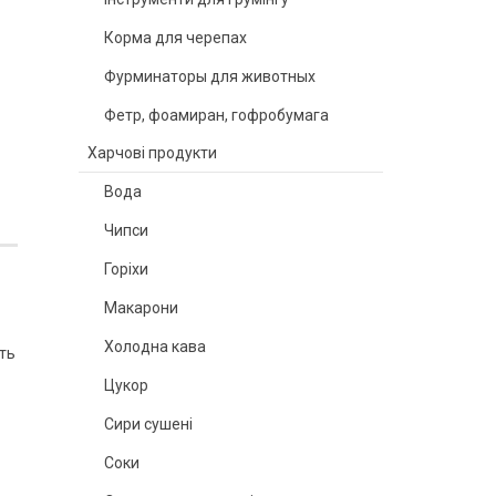
Корма для черепах
Фурминаторы для животных
Фетр, фоамиран, гофробумага
Харчові продукти
Вода
Чипси
Горіхи
Макарони
Холодна кава
ть
Цукор
Сири сушені
Соки