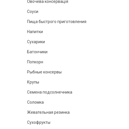
Овочева консервація
Соуси
Пища быстрого приготовления
Напитки
Сухарики
Батончики
Попкорн
Рыбные консервы
Крупы
Семена подсолнечника
Соломка
Жевательная резинка
Сухофрукты