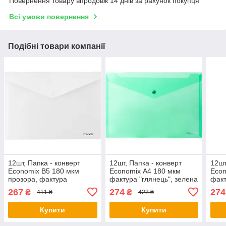
Повернення товару впродовж 14 днів за рахунок покупця
Всі умови повернення
Подібні товари компанії
12шт, Папка - конверт
12шт, Папка - конверт
12шт
Economix В5 180 мкм
Economix А4 180 мкм
Econ
прозора, фактура
фактура "глянець", зелена
факт
"глянець", біла (E31302-
(E31301-04) - оригінал
проз
267
274
274
₴
₴
411 ₴
422 ₴
14) - оригінал
ориг
Купити
Купити