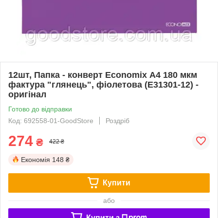
12шт, Папка - конверт Economix А4 180 мкм
фактура "глянець", фіолетова (E31301-12) -
оригінал
Готово до відправки
Код: 692558-01-GoodStore
Роздріб
274
₴
422 ₴
Економія
148 ₴
Купити
або
Купити з