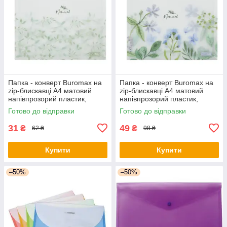
Папка - конверт Buromax на
Папка - конверт Buromax на
zip-блискавці А4 матовий
zip-блискавці А4 матовий
напівпрозорий пластик,
напівпрозорий пластик,
ARABESKI, білий (BM.3975-
ARABESKI, блакитний
Готово до відправки
Готово до відправки
12) - оригінал
(BM.3975-14) - оригінал
31
49
₴
₴
62 ₴
98 ₴
Купити
Купити
–50%
–50%