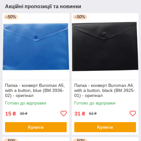
Акційні пропозиції та новинки
–50%
–50%
Папка - конверт Buromax А5,
Папка - конверт Buromax А4,
with a button, blue (BM.3936-
with a button, black (BM.3925-
02) - оригінал
01) - оригінал
Готово до відправки
Готово до відправки
15
31
₴
₴
30 ₴
62 ₴
Купити
Купити
–50%
–50%