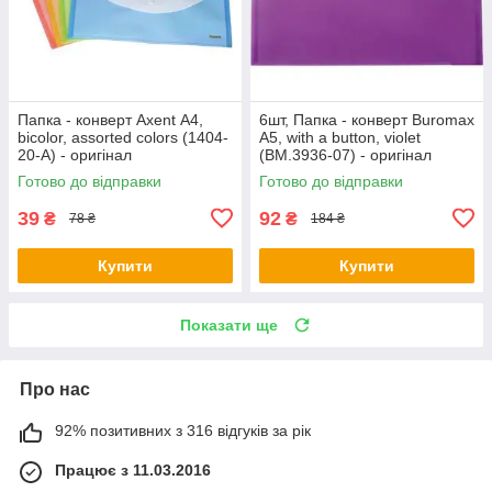
Папка - конверт Axent А4,
6шт, Папка - конверт Buromax
bicolor, assorted colors (1404-
А5, with a button, violet
20-А) - оригінал
(BM.3936-07) - оригінал
Готово до відправки
Готово до відправки
39
92
₴
₴
78 ₴
184 ₴
Купити
Купити
Показати ще
Про нас
92% позитивних з 316 відгуків за рік
Працює з 11.03.2016