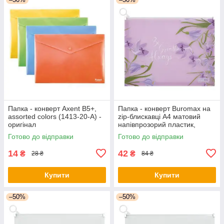
Папка - конверт Axent B5+,
Папка - конверт Buromax на
assorted colors (1413-20-А) -
zip-блискавці А4 матовий
оригінал
напівпрозорий пластик,
ARABESKI, лавандовий
Готово до відправки
Готово до відправки
(BM.3975-39) - оригінал
14
42
₴
₴
28 ₴
84 ₴
Купити
Купити
–50%
–50%