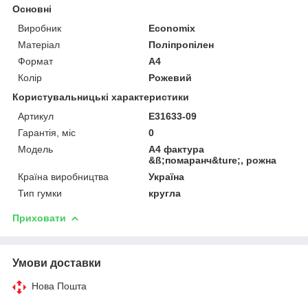
Основні
Виробник
Economix
Матеріал
Поліпропілен
Формат
A4
Колір
Рожевий
Користувальницькі характеристики
Артикул
E31633-09
Гарантія, міс
0
Мoдель
А4 фактура
&ß;помаранч&ture;, рожна
Країна виробництва
Україна
Тип гумки
кругла
Приховати
Умови доставки
Нова Пошта