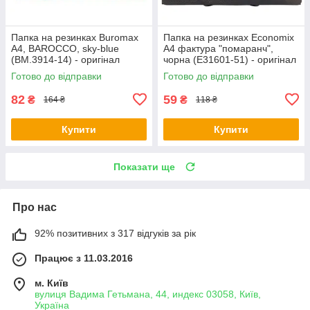
Папка на резинках Buromax
Папка на резинках Economix
А4, BAROCCO, sky-blue
А4 фактура "помаранч",
(BM.3914-14) - оригінал
чорна (E31601-51) - оригінал
Готово до відправки
Готово до відправки
82
59
₴
₴
164 ₴
118 ₴
Купити
Купити
Показати ще
Про нас
92% позитивних з 317 відгуків за рік
Працює з 11.03.2016
м. Київ
вулиця Вадима Гетьмана, 44, индекс 03058, Київ,
Україна