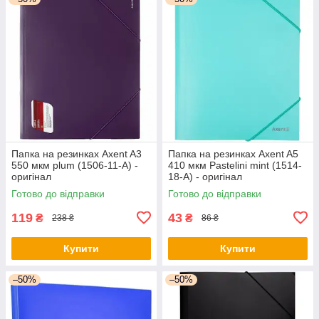
Папка на резинках Axent A3
Папка на резинках Axent A5
550 мкм plum (1506-11-A) -
410 мкм Pastelini mint (1514-
оригінал
18-A) - оригінал
Готово до відправки
Готово до відправки
119
43
₴
₴
238 ₴
86 ₴
Купити
Купити
–50%
–50%