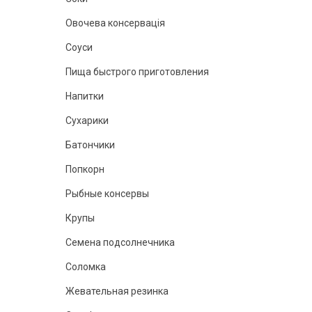
Овочева консервація
Соуси
Пища быстрого приготовления
Напитки
Сухарики
Батончики
Попкорн
Рыбные консервы
Крупы
Семена подсолнечника
Соломка
Жевательная резинка