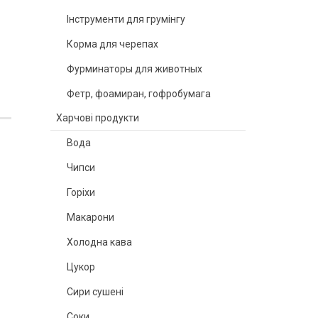
Інструменти для грумінгу
Корма для черепах
Фурминаторы для животных
Фетр, фоамиран, гофробумага
Харчові продукти
Вода
Чипси
Горіхи
Макарони
Холодна кава
Цукор
Сири сушені
Соки