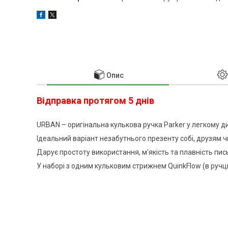
Опис
Відправка протягом 5 днів
URBAN – оригінальна кулькова ручка Parker у легкому ди
Ідеальний варіант незабутнього презенту собі, друзям ч
Дарує простоту використання, м'якість та плавність пис
У наборі з одним кульковим стрижнем QuinkFlow (в ручці