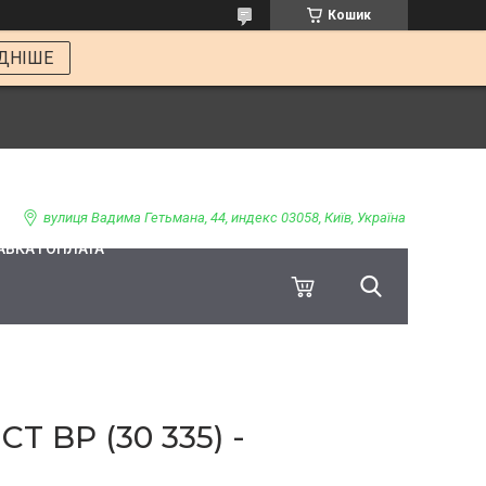
Кошик
ДНІШЕ
вулиця Вадима Гетьмана, 44, индекс 03058, Київ, Україна
ВКА І ОПЛАТА
 BP (30 335) -