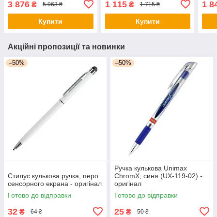
3 876
1 115
1 8
₴
₴
5 963 ₴
1 715 ₴
(16132_T008c2) - оригінал
Купити
Купити
Акційні пропозиції та новинки
–50%
–50%
Ручка кулькова Unimax
Стилус кулькова ручка, перо
ChromX, синя (UX-119-02) -
сенсорного екрана - оригінал
оригінал
Готово до відправки
Готово до відправки
32
25
₴
₴
64 ₴
50 ₴