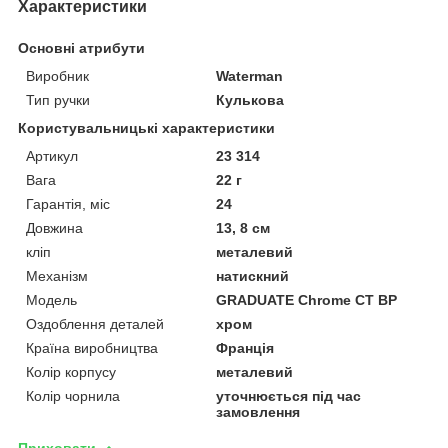
Характеристики
Основні атрибути
Виробник
Waterman
Тип ручки
Кулькова
Користувальницькі характеристики
Артикул
23 314
Вага
22 г
Гарантія, міс
24
Довжина
13, 8 см
кліп
металевий
Механізм
натискний
Мoдель
GRADUATE Chrome CT BP
Оздоблення деталей
хром
Країна виробництва
Франція
Колір корпусу
металевий
Колір чорнила
уточнюється під час
замовлення
Приховати