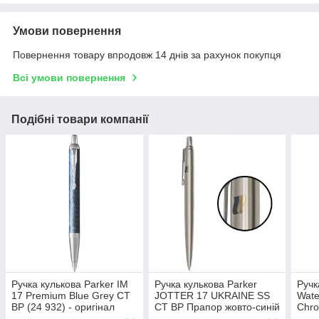
Умови повернення
Повернення товару впродовж 14 днів за рахунок покупця
Всі умови повернення
Подібні товари компанії
Ручка кулькова Parker IM
Ручка кулькова Parker
Ручк
17 Premium Blue Grey CT
JOTTER 17 UKRAINE SS
Wat
BP (24 932) - оригінал
CT BP Прапор жовто-синій
Chro
на ковпочку
ориг