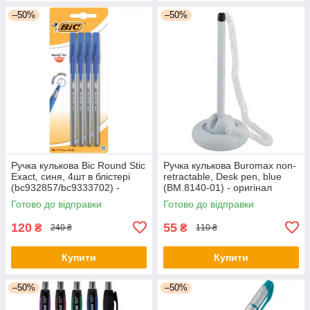
–50%
–50%
Ручка кулькова Bic Round Stic
Ручка кулькова Buromax non-
Exact, синя, 4шт в блістері
retractable, Desk pen, blue
(bc932857/bc9333702) -
(BM.8140-01) - оригінал
оригінал
Готово до відправки
Готово до відправки
120
55
₴
₴
240 ₴
110 ₴
Купити
Купити
–50%
–50%