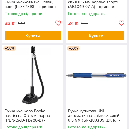
Ручка кулькова Bic Cristal,
синя 0.5 мм Корпус асорті
синя (bc847898) - оригінал
(AB1049-07-A) - оригінал
Готово до відправки
Готово до відправки
32
34
₴
₴
64 ₴
68 ₴
Купити
Купити
–50%
–50%
Ручка кулькова Baoke
Ручка кулькова UNI
настільна 0.7 мм, чорна
автоматична Laknock синій
(PEN-BAO-TB780-B) -
0,5 мм (SN-100.(05).Blue.) -
оригінал
оригінал
Готово до відправки
Готово до відправки