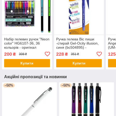
Набір гелевих ручок "Neon
Ручка гелева Bic пиши
Ручк
color" HG6107-36, 36
-стирай Gel-Ocity illusion,
Ange
кольорів - оригінал
синя (bc504895) -
(UM-
оригінал
ориг
200
228
125
₴
₴
308 ₴
351 ₴
Купити
Купити
Акційні пропозиції та новинки
–50%
–50%