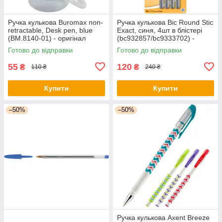
Ручка кулькова Buromax non-
Ручка кулькова Bic Round Stic
retractable, Desk pen, blue
Exact, синя, 4шт в блістері
(BM.8140-01) - оригінал
(bc932857/bc9333702) -
оригінал
Готово до відправки
Готово до відправки
55
120
₴
₴
110 ₴
240 ₴
Купити
Купити
–50%
–50%
Ручка кулькова Axent Breeze