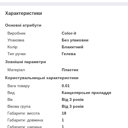
Характеристики
Основні атрибути
Виробник
Color-it
Упаковка
Без упаковки
Колір
Блакитний
Тип ручки
Гелева
Зовнішні параметри
Матеріал
Пластик
Користувальницькі характеристики
Вага товару
0.01
Вид
Канцелярське приладдя
Вік
Від 3 років
Вікова група
Від 3 років
Габарити: висота
18
Габарити: довжина
1
Габарити: ширина
1