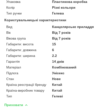
Упаковка
Пластикова коробка
Колір
Різні кольори
Тип ручки
Гелева
Користувальницькі характеристики
Вид
Канцелярське приладдя
Вік
Від 7 років
Вікова група
Від 7 років
Габарити: висота
15
Габарити: довжина
6
Габарити: ширина
2.2
Гарантія
14 днів
Матеріал
Комбінований
Підлога
Унісекс
Стан
Нове
Країна реєстрації бренду
Китай
Країна-виробник товару
Китай
Тип
Гелеві
Приховати