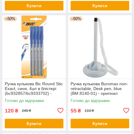
Купити
Купити
–50%
–50%
Ручка кулькова Bic Round Stic
Ручка кулькова Buromax non-
Exact, синя, 4шт в блістері
retractable, Desk pen, blue
(bc932857/bc9333702) -
(BM.8140-01) - оригінал
оригінал
Готово до відправки
Готово до відправки
120
55
₴
₴
240 ₴
110 ₴
Купити
Купити