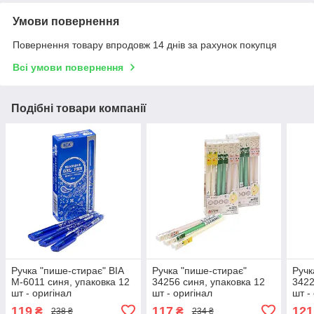
Умови повернення
Повернення товару впродовж 14 днів за рахунок покупця
Всі умови повернення
Подібні товари компанії
Ручка "пише-стирає" BIA
Ручка "пише-стирає"
Ручк
M-6011 синя, упаковка 12
34256 синя, упаковка 12
3422
шт - оригінал
шт - оригінал
шт -
119
117
121
₴
₴
238 ₴
234 ₴