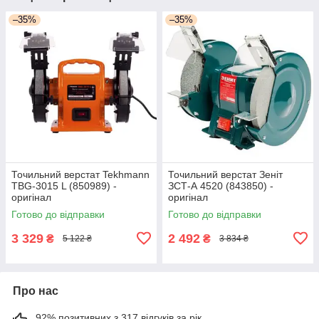
–35%
–35%
Точильний верстат Tekhmann
Точильний верстат Зеніт
TBG-3015 L (850989) -
ЗСТ-А 4520 (843850) -
оригінал
оригінал
Готово до відправки
Готово до відправки
3 329
2 492
₴
₴
5 122 ₴
3 834 ₴
Про нас
92% позитивних з 317 відгуків за рік