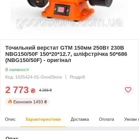
Точильний верстат GTM 150мм 250Вт 230В
NBG150/50F 150*20*12.7, шліфстрічка 50*686
(NBG150/50F) - оригінал
В наявності
Код: 1025424-01-GoodStore
Роздріб
2 773
₴
4 266 ₴
Економія
1493 ₴
Опис
Характеристики
Доставка
Оплата
Умови 
Опис