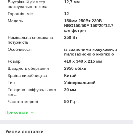
Внутрішній діаметр
12,7 мм
шліфувального кола
Гарантія, міс
12
Мoдель
150мм 250Вт 230В
NBG150/50F 150*20*12.7,
шліфстріч
Номінальна споживана
250 Вт
потужність
Особливості
із захисними кожухами, з
пилозахисною кнопкою
Розмір
410 х 340 х 215 мм
Швидкість обертання
2950 об/хв
Країна виробництва
Китай
Тип
Універсальний
Товщина шліфувального
20 мм
кола
Частота мережі
50 Гц
Приховати
Умови доставки