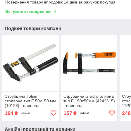
Повернення товару впродовж 14 днів за рахунок покупця
Всі умови повернення
Подібні товари компанії
Струбцина Tolsen
Струбцина Grad столярна
Стру
столярна тип F 50х150 мм
тип F 150x50мм (4242615)
стол
(10123) - оригінал
- оригінал
"ПРО
ориг
194
157
248
₴
₴
298 ₴
242 ₴
Акційні пропозиції та новинки