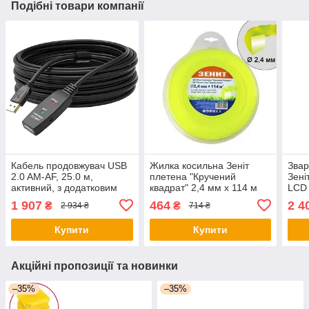
Подібні товари компанії
Кабель продовжувач USB
Жилка косильна Зеніт
Звар
2.0 AM-AF, 25.0 м,
плетена "Кручений
Зені
активний, з додатковим
квадрат" 2,4 мм х 114 м
LCD 
живленням - оригинал
(КРК-24-114-С) (40524114)
1 907
464
2 4
₴
₴
2 934 ₴
714 ₴
- оригінал
Купити
Купити
Акційні пропозиції та новинки
–35%
–35%