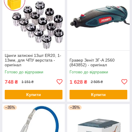
Цанги затискні 13шт ER20, 1-
13мм, для ЧПУ верстата -
Гравер Зеніт ЗГ-А 2560
оригінал
(843852) - оригінал
Готово до відправки
Готово до відправки
748
1 628
₴
₴
1 151 ₴
2 505 ₴
Купити
Купити
–35%
–35%