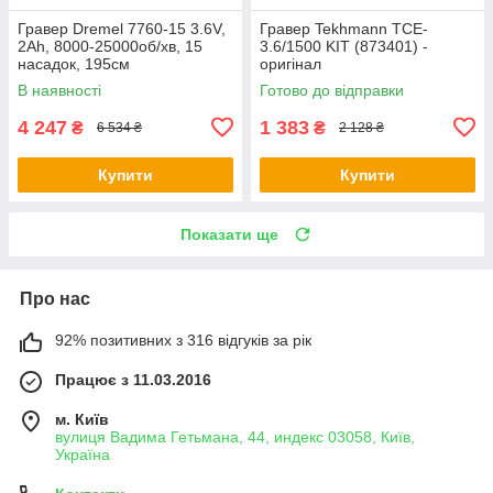
Гравер Dremel 7760-15 3.6V,
Гравер Tekhmann TCE-
2Ah, 8000-25000об/хв, 15
3.6/1500 KIT (873401) -
насадок, 195см
оригінал
(F.013.776.0JA) - оригінал
В наявності
Готово до відправки
4 247
1 383
₴
₴
6 534 ₴
2 128 ₴
Купити
Купити
Показати ще
Про нас
92% позитивних з 316 відгуків за рік
Працює з 11.03.2016
м. Київ
вулиця Вадима Гетьмана, 44, индекс 03058, Київ,
Україна