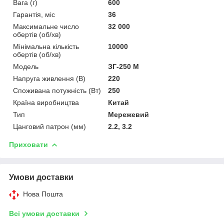
Вага (г)
600
Гарантія, міс
36
Максимальне число
32 000
обертів (об/хв)
Мінімальна кількість
10000
обертів (об/хв)
Мoдель
ЗГ-250 М
Напруга живлення (В)
220
Споживана потужність (Вт)
250
Країна виробництва
Китай
Тип
Мережевий
Цанговий патрон (мм)
2.2, 3.2
Приховати
Умови доставки
Нова Пошта
Всі умови доставки