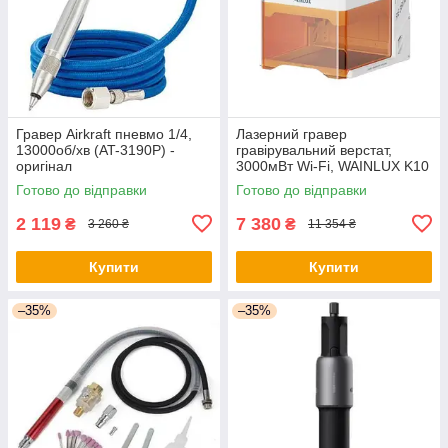
Гравер Airkraft пневмо 1/4,
Лазерний гравер
13000об/хв (AT-3190P) -
гравірувальний верстат,
оригінал
3000мВт Wi-Fi, WAINLUX K10
- оригінал
Готово до відправки
Готово до відправки
2 119
7 380
₴
₴
3 260 ₴
11 354 ₴
Купити
Купити
–35%
–35%