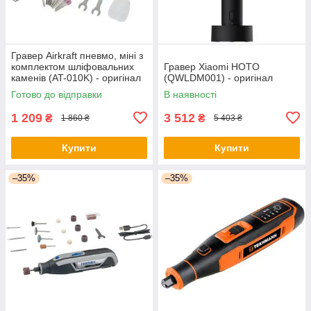
Гравер Airkraft пневмо, міні з
комплектом шліфовальних
Гравер Xiaomi HOTO
каменів (AT-010K) - оригінал
(QWLDM001) - оригінал
Готово до відправки
В наявності
1 209
3 512
₴
₴
1 860 ₴
5 403 ₴
Купити
Купити
–35%
–35%